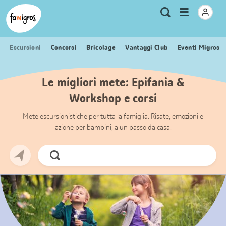
Navigazione
Header
Pagina iniziale Famigros.ch
Logo
Metanavigazione
Apri
Ricerca
segnalibri
menu
Escursioni
Concorsi
Bricolage
Vantaggi Club
Eventi Migros
Le migliori mete: Epifania &
Workshop e corsi
Mete escursionistiche per tutta la famiglia. Risate, emozioni e
azione per bambini, a un passo da casa.
Cerca
ora