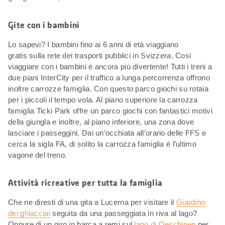
Gite con i bambini
Lo sapevi? I bambini fino ai 6 anni di età viaggiano
gratis sulla rete dei trasporti pubblici in Svizzera. Così
viaggiare con i bambini è ancora più divertente! Tutti i treni a
due piani InterCity per il traffico a lunga percorrenza offrono
inoltre carrozze famiglia. Con questo parco giochi su rotaia
per i piccoli il tempo vola. Al piano superiore la carrozza
famiglia Ticki Park offre un parco giochi con fantastici motivi
della giungla e inoltre, al piano inferiore, una zona dove
lasciare i passeggini. Dai un’occhiata all’orario delle FFS e
cerca la sigla FA, di solito la carrozza famiglia è l’ultimo
vagone del treno.
Attività ricreative per tutta la famiglia
Che ne diresti di una gita a Lucerna per visitare il
Giardino
dei ghiacciai
seguita da una passeggiata in riva al lago?
Oppure di un giro in barca a remi sul
lago di Oeschinen
per