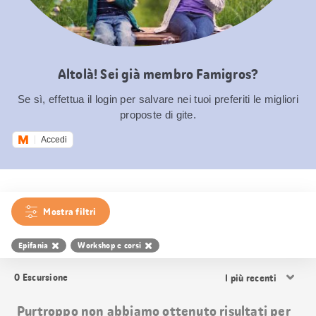
Altolà! Sei già membro Famigros?
Se sì, effettua il login per salvare nei tuoi preferiti le migliori
proposte di gite.
Accedi
Mostra filtri
Epifania
Workshop e corsi
Ordina
0
Escursione
i
risultati
Purtroppo non abbiamo ottenuto risultati per