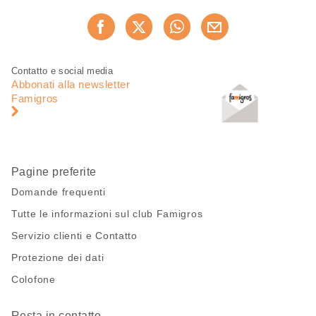
Condividi
Consiglia ora
questa
pagina
Piè
Navigazione
Contatto e social media
di
piè
Abbonati alla newsletter
pagina
di
Famigros
pagina
Pagine preferite
Domande frequenti
Tutte le informazioni sul club Famigros
Servizio clienti e Contatto
Protezione dei dati
Colofone
Resta in contatto