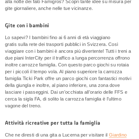
alla notte dei falò Famigros? Scopri tante idee su misura per
gite giornaliere, anche nelle tue vicinanze.
Gite con i bambini
Lo sapevi? I bambini fino ai 6 anni di età viaggiano
gratis sulla rete dei trasporti pubblici in Svizzera. Così
viaggiare con i bambini è ancora più divertente! Tutti i treni a
due piani InterCity per il traffico a lunga percorrenza offrono
inoltre carrozze famiglia. Con questo parco giochi su rotaia
per i piccoli il tempo vola. Al piano superiore la carrozza
famiglia Ticki Park offre un parco giochi con fantastici motivi
della giungla e inoltre, al piano inferiore, una zona dove
lasciare i passeggini. Dai un’occhiata all’orario delle FFS e
cerca la sigla FA, di solito la carrozza famiglia è l’ultimo
vagone del treno.
Attività ricreative per tutta la famiglia
Che ne diresti di una gita a Lucerna per visitare il
Giardino