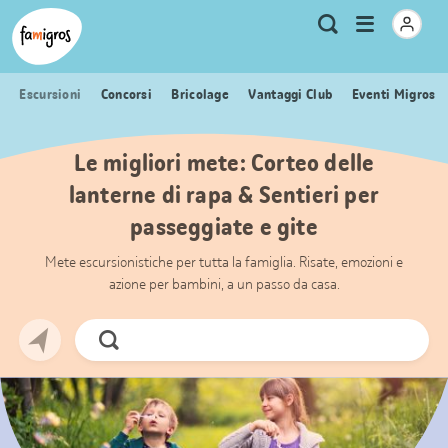
Navigazione
Header
Pagina iniziale Famigros.ch
Logo
Metanavigazione
Apri
Ricerca
segnalibri
menu
Escursioni
Concorsi
Bricolage
Vantaggi Club
Eventi Migros
Le migliori mete: Corteo delle
lanterne di rapa & Sentieri per
passeggiate e gite
Mete escursionistiche per tutta la famiglia. Risate, emozioni e
azione per bambini, a un passo da casa.
Cerca
ora