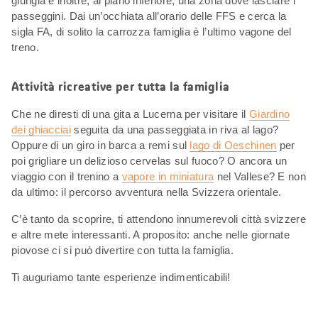
giungla e inoltre, al piano inferiore, una zona dove lasciare i
passeggini. Dai un’occhiata all’orario delle FFS e cerca la
sigla FA, di solito la carrozza famiglia è l’ultimo vagone del
treno.
Attività ricreative per tutta la famiglia
Che ne diresti di una gita a Lucerna per visitare il
Giardino
dei ghiacciai
seguita da una passeggiata in riva al lago?
Oppure di un giro in barca a remi sul
lago di Oeschinen
per
poi grigliare un delizioso cervelas sul fuoco? O ancora un
viaggio con il trenino a
vapore in miniatura
nel Vallese? E non
da ultimo: il percorso avventura nella Svizzera orientale.
C’è tanto da scoprire, ti attendono innumerevoli città svizzere
e altre mete interessanti. A proposito: anche nelle giornate
piovose ci si può divertire con tutta la famiglia.
Ti auguriamo tante esperienze indimenticabili!