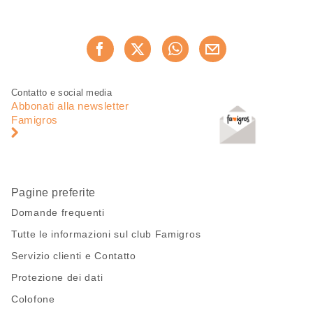
Condividi
Consiglia ora
questa
pagina
Piè
Navigazione
Contatto e social media
di
piè
Abbonati alla newsletter
pagina
di
Famigros
pagina
Pagine preferite
Domande frequenti
Tutte le informazioni sul club Famigros
Servizio clienti e Contatto
Protezione dei dati
Colofone