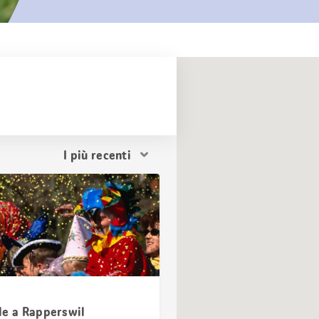
Ordina
i
risultati
le a Rapperswil