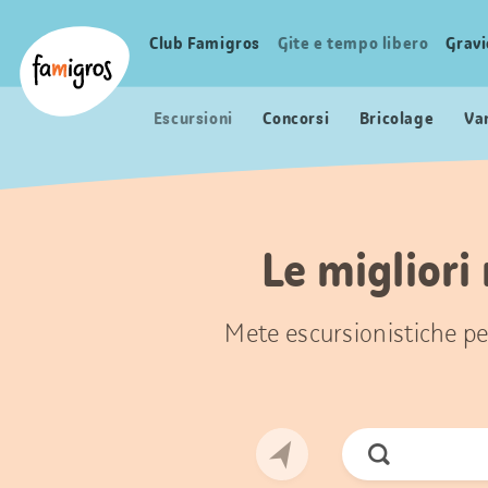
Navigazione
Header
Pagina iniziale Famigros.ch
segnalibri
Logo
Club Famigros
Gite e tempo libero
Grav
Navigazione
principale
Escursioni
Concorsi
Bricolage
Va
Le migliori
Mete escursionistiche per
Cerca