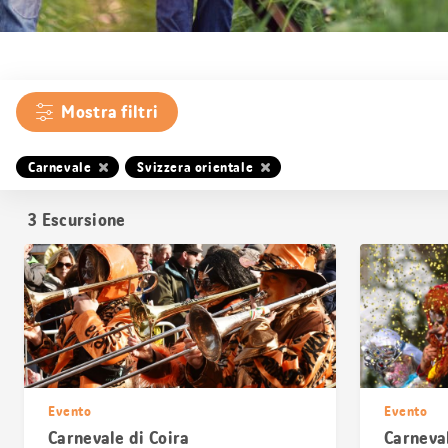
Mostra filtri
Carnevale
Svizzera orientale
3
Escursione
Evento
Evento
Carnevale di Coira
Carneva