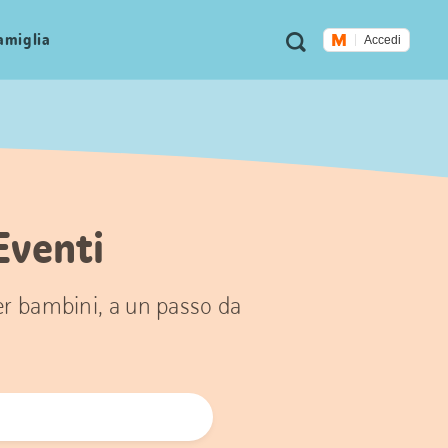
Metanavigazione
Ricerca
famiglia
Accedi
Eventi
per bambini, a un passo da