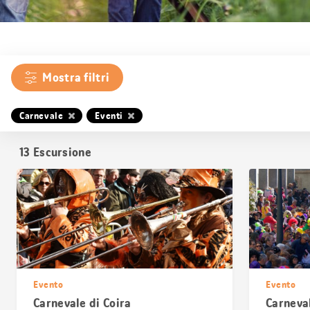
Mostra filtri
Carnevale
Eventi
13
Escursione
Evento
Evento
Carnevale di Coira
Carneval