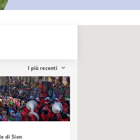
Ordina
i
risultati
e di Sion