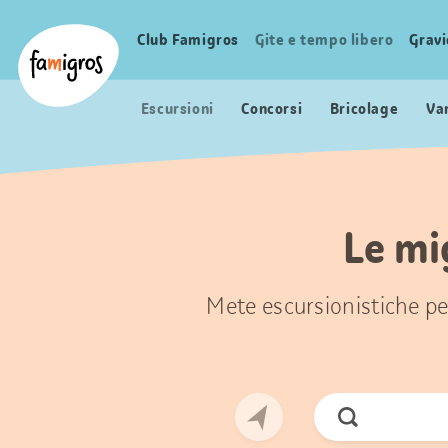
Navigazione
Header
Pagina iniziale Famigros.ch
segnalibri
Logo
Club Famigros
Gite e tempo libero
Grav
Navigazione
principale
Escursioni
Concorsi
Bricolage
Va
Le mi
Mete escursionistiche per
Cerca