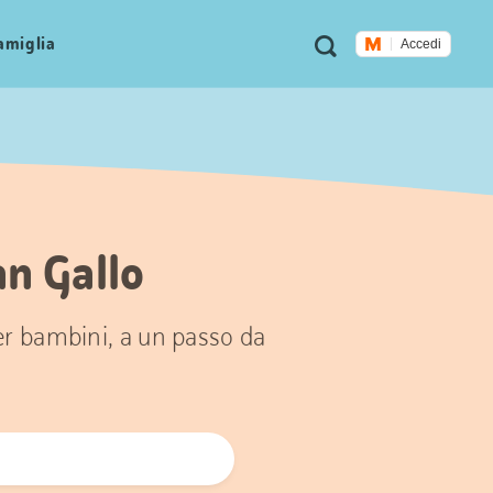
Metanavigazione
Ricerca
famiglia
Accedi
an Gallo
per bambini, a un passo da