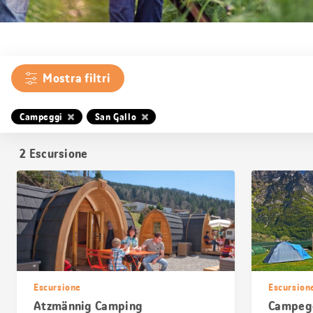
Mostra filtri
Campeggi
San Gallo
2
Escursione
Escursione
Escursion
Atzmännig Camping
Campegg