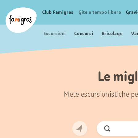
Navigazione
Header
Pagina iniziale Famigros.ch
segnalibri
Logo
Club Famigros
Gite e tempo libero
Grav
Navigazione
principale
Escursioni
Concorsi
Bricolage
Va
Le migl
Mete escursionistiche per
Cerca