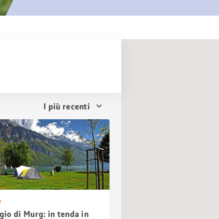
Ordina
i
risultati
e
io di Murg: in tenda in