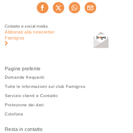
Condividi
Consiglia ora
questa
pagina
Piè
Navigazione
Contatto e social media
di
piè
Abbonati alla newsletter
pagina
di
Famigros
pagina
Pagine preferite
Domande frequenti
Tutte le informazioni sul club Famigros
Servizio clienti e Contatto
Protezione dei dati
Colofone
Resta in contatto