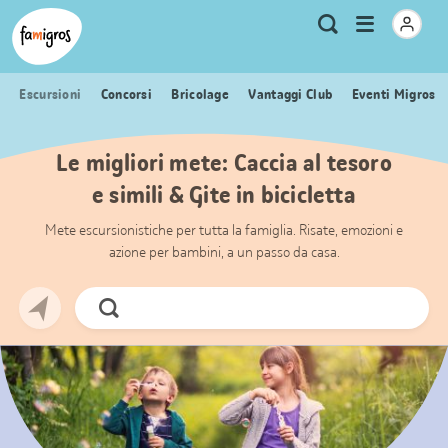
Navigazione
Header
Pagina iniziale Famigros.ch
Logo
Metanavigazione
Apri
Ricerca
segnalibri
menu
Escursioni
Concorsi
Bricolage
Vantaggi Club
Eventi Migros
Le migliori mete: Caccia al tesoro
e simili & Gite in bicicletta
Mete escursionistiche per tutta la famiglia. Risate, emozioni e
azione per bambini, a un passo da casa.
Cerca
ora