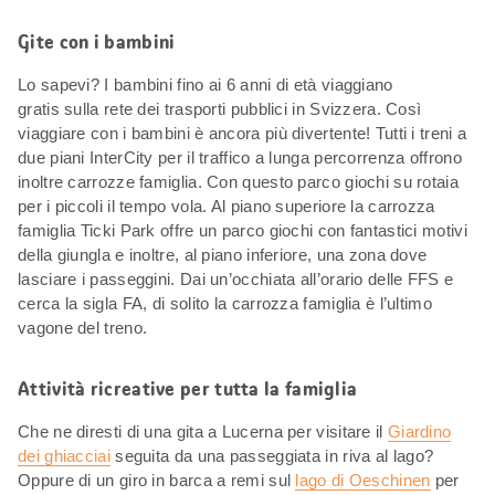
Gite con i bambini
Lo sapevi? I bambini fino ai 6 anni di età viaggiano
gratis sulla rete dei trasporti pubblici in Svizzera. Così
viaggiare con i bambini è ancora più divertente! Tutti i treni a
due piani InterCity per il traffico a lunga percorrenza offrono
inoltre carrozze famiglia. Con questo parco giochi su rotaia
per i piccoli il tempo vola. Al piano superiore la carrozza
famiglia Ticki Park offre un parco giochi con fantastici motivi
della giungla e inoltre, al piano inferiore, una zona dove
lasciare i passeggini. Dai un’occhiata all’orario delle FFS e
cerca la sigla FA, di solito la carrozza famiglia è l’ultimo
vagone del treno.
Attività ricreative per tutta la famiglia
Che ne diresti di una gita a Lucerna per visitare il
Giardino
dei ghiacciai
seguita da una passeggiata in riva al lago?
Oppure di un giro in barca a remi sul
lago di Oeschinen
per