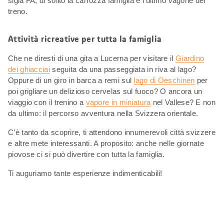
sigla FA, di solito la carrozza famiglia è l’ultimo vagone del
treno.
Attività ricreative per tutta la famiglia
Che ne diresti di una gita a Lucerna per visitare il
Giardino
dei ghiacciai
seguita da una passeggiata in riva al lago?
Oppure di un giro in barca a remi sul
lago di Oeschinen
per
poi grigliare un delizioso cervelas sul fuoco? O ancora un
viaggio con il trenino a
vapore in miniatura
nel Vallese? E non
da ultimo: il percorso avventura nella Svizzera orientale.
C’è tanto da scoprire, ti attendono innumerevoli città svizzere
e altre mete interessanti. A proposito: anche nelle giornate
piovose ci si può divertire con tutta la famiglia.
Ti auguriamo tante esperienze indimenticabili!