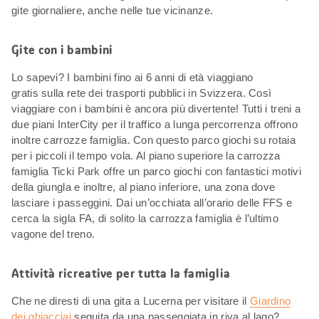
gite giornaliere, anche nelle tue vicinanze.
Gite con i bambini
Lo sapevi? I bambini fino ai 6 anni di età viaggiano
gratis sulla rete dei trasporti pubblici in Svizzera. Così
viaggiare con i bambini è ancora più divertente! Tutti i treni a
due piani InterCity per il traffico a lunga percorrenza offrono
inoltre carrozze famiglia. Con questo parco giochi su rotaia
per i piccoli il tempo vola. Al piano superiore la carrozza
famiglia Ticki Park offre un parco giochi con fantastici motivi
della giungla e inoltre, al piano inferiore, una zona dove
lasciare i passeggini. Dai un’occhiata all’orario delle FFS e
cerca la sigla FA, di solito la carrozza famiglia è l’ultimo
vagone del treno.
Attività ricreative per tutta la famiglia
Che ne diresti di una gita a Lucerna per visitare il
Giardino
dei ghiacciai
seguita da una passeggiata in riva al lago?