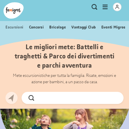
Navigazione
Header
Pagina iniziale Famigros.ch
Logo
Metanavigazione
Apri
Ricerca
segnalibri
menu
Escursioni
Concorsi
Bricolage
Vantaggi Club
Eventi Migros
Le migliori mete: Battelli e
traghetti & Parco dei divertimenti
e parchi avventura
Mete escursionistiche per tutta la famiglia. Risate, emozioni e
azione per bambini, a un passo da casa.
Cerca
ora