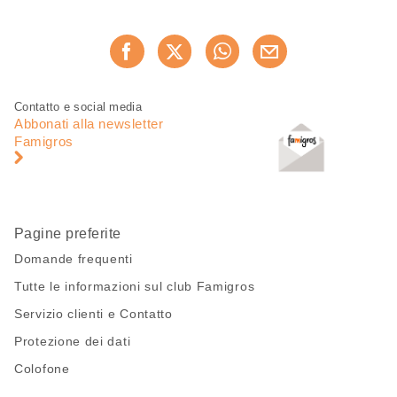
Condividi
Consiglia ora
questa
pagina
Piè
Navigazione
Contatto e social media
di
piè
Abbonati alla newsletter
pagina
di
Famigros
pagina
Pagine preferite
Domande frequenti
Tutte le informazioni sul club Famigros
Servizio clienti e Contatto
Protezione dei dati
Colofone