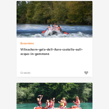
Escursione
Villnachern–gola-dell-Aare-castello-sull-
acqua-in-gommone
Gratuito