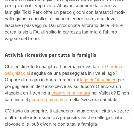
per i piccoli il tempo vola. Al piano superiore la carrozza
famiglia Ticki Park offre un parco giochi con fantastici motivi
della giungla e inoltre, al piano inferiore, una zona dove
lasciare i passeggini. Dai un’occhiata all’orario delle FFS e
cerca la sigla FA, di solito la carrozza famiglia è l’ultimo
vagone del treno.
Attività ricreative per tutta la famiglia
Che ne diresti di una gita a Lucerna per visitare il
Giardino
dei ghiacciai
seguita da una passeggiata in riva al lago?
Oppure di un giro in barca a remi sul
lago di Oeschinen
per
poi grigliare un delizioso cervelas sul fuoco? O ancora un
viaggio con il trenino a
vapore in miniatura
nel Vallese? E non
da ultimo: il
percorso avventura
nella Svizzera orientale.
C’è tanto da scoprire, ti attendono innumerevoli città svizzere
e altre mete interessanti. A proposito: anche nelle giornate
piovose ci si può divertire con tutta la famiglia.