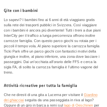
Gite con i bambini
Lo sapevi? I bambini fino ai 6 anni di età viaggiano gratis
sulla rete dei trasporti pubblici in Svizzera. Così viaggiare
con i bambini è ancora più divertente! Tutti i treni a due piani
InterCity per il traffico a lunga percorrenza offrono inoltre
carrozze famiglia. Con questo parco giochi su rotaia per i
piccoli il tempo vola. Al piano superiore la carrozza famiglia
Ticki Park offre un parco giochi con fantastici motivi della
giungla e inoltre, al piano inferiore, una zona dove lasciare i
passeggini. Dai un’occhiata all’orario delle FFS e cerca la
sigla FA, di solito la carrozza famiglia è l’ultimo vagone del
treno.
Attività ricreative per tutta la famiglia
Che ne diresti di una gita a Lucerna per visitare il
Giardino
dei ghiacciai
seguita da una passeggiata in riva al lago?
Oppure di un giro in barca a remi sul
lago di Oeschinen
per