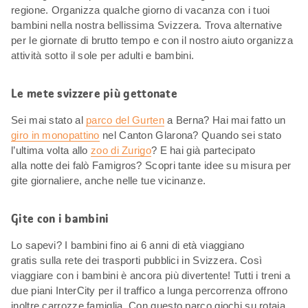
regione. Organizza qualche giorno di vacanza con i tuoi
bambini nella nostra bellissima Svizzera. Trova alternative
per le giornate di brutto tempo e con il nostro aiuto organizza
attività sotto il sole per adulti e bambini.
Le mete svizzere più gettonate
Sei mai stato al
parco del Gurten
a Berna? Hai mai fatto un
giro in monopattino
nel Canton Glarona? Quando sei stato
l’ultima volta allo
zoo di Zurigo
? E hai già partecipato
alla notte dei falò Famigros? Scopri tante idee su misura per
gite giornaliere, anche nelle tue vicinanze.
Gite con i bambini
Lo sapevi? I bambini fino ai 6 anni di età viaggiano
gratis sulla rete dei trasporti pubblici in Svizzera. Così
viaggiare con i bambini è ancora più divertente! Tutti i treni a
due piani InterCity per il traffico a lunga percorrenza offrono
inoltre carrozze famiglia. Con questo parco giochi su rotaia