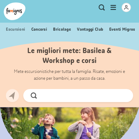
Navigazione
Header
Pagina iniziale Famigros.ch
Logo
Metanavigazione
Apri
Ricerca
segnalibri
menu
Escursioni
Concorsi
Bricolage
Vantaggi Club
Eventi Migros
Le migliori mete: Basilea &
Workshop e corsi
Mete escursionistiche per tutta la famiglia. Risate, emozioni e
azione per bambini, a un passo da casa.
Cerca
ora