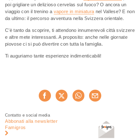
poi grigliare un delizioso cervelas sul fuoco? O ancora un
viaggio con il trenino a
vapore in miniatura
nel Vallese? E non
da ultimo: il percorso avventura nella Svizzera orientale.
C’è tanto da scoprire, ti attendono innumerevoli città svizzere
e altre mete interessanti. A proposito: anche nelle giornate
piovose ci si può divertire con tutta la famiglia.
Ti auguriamo tante esperienze indimenticabili!
Condividi
Consiglia ora
questa
pagina
Piè
Navigazione
Contatto e social media
di
piè
Abbonati alla newsletter
pagina
di
Famigros
pagina