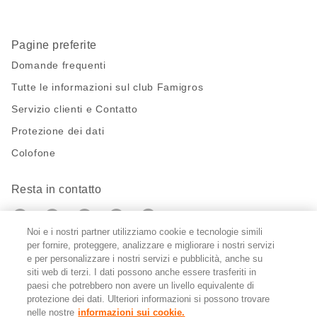
Pagine preferite
Domande frequenti
Tutte le informazioni sul club Famigros
Servizio clienti e Contatto
Protezione dei dati
Colofone
Resta in contatto
https://twitter.com/migros?
https://www.youtube.com/user/Migr
Pinterest
Instagram
utm_campaign=lead&utm_medium=referra
utm_campaign=lead&utm_medium=ref
Noi e i nostri partner utilizziamo cookie e tecnologie simili
per fornire, proteggere, analizzare e migliorare i nostri servizi
Impostazioni cookie
e per personalizzare i nostri servizi e pubblicità, anche su
siti web di terzi. I dati possono anche essere trasferiti in
paesi che potrebbero non avere un livello equivalente di
DE
FR
IT
protezione dei dati. Ulteriori informazioni si possono trovare
nelle nostre
informazioni sui cookie.