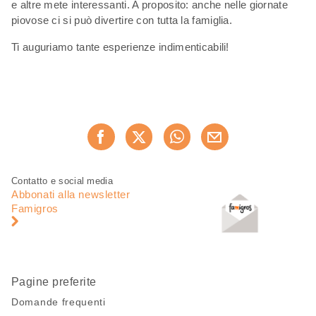
e altre mete interessanti. A proposito: anche nelle giornate
piovose ci si può divertire con tutta la famiglia.
Ti auguriamo tante esperienze indimenticabili!
Condividi
Consiglia ora
questa
pagina
Piè
Navigazione
Contatto e social media
di
piè
Abbonati alla newsletter
pagina
di
Famigros
pagina
Pagine preferite
Domande frequenti