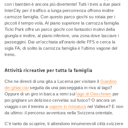
con i bambini è ancora più divertente! Tutti i treni a due piani
InterCity per il traffico a lunga percorrenza offrono inoltre
carrozze famiglia. Con questo parco giochi su rotaia per i
piccoli il tempo vola. Al piano superiore la carrozza famiglia
Ticki Park offre un parco giochi con fantastici motivi della
giungla e inoltre, al piano inferiore, una zona dove lasciare i
passeggini. Dai un’occhiata all’orario delle FFS e cerca la
sigla FA, di solito la carrozza famiglia è l’ultimo vagone del
treno.
Attività ricreative per tutta la famiglia
Che ne diresti di una gita a Lucerna per visitare il
Giardino
dei ghiacciai
seguita da una passeggiata in riva al lago?
Oppure di un giro in barca a remi sul
lago di Oeschinen
per
poi grigliare un delizioso cervelas sul fuoco? O ancora un
viaggio con il trenino a
vapore in miniatura
nel Vallese? E non
da ultimo: il percorso avventura nella Svizzera orientale.
C’è tanto da scoprire, ti attendono innumerevoli città svizzere