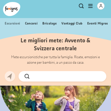
Navigazione
Header
Pagina iniziale Famigros.ch
Logo
Metanavigazione
Apri
Ricerca
segnalibri
menu
Escursioni
Concorsi
Bricolage
Vantaggi Club
Eventi Migros
Le migliori mete: Avvento &
Svizzera centrale
Mete escursionistiche per tutta la famiglia. Risate, emozioni e
azione per bambini, a un passo da casa.
Cerca
ora