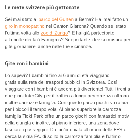
Le mete svizzere più gettonate
Sei mai stato al
parco del Gurten
a Berna? Hai mai fatto un
giro in monopattino
nel Canton Glarona? Quando sei stato
l’ultima volta allo
zoo di Zurigo
? E hai già partecipato
alla notte dei falò Famigros? Scopri tante idee su misura per
gite giornaliere, anche nelle tue vicinanze.
Gite con i bambini
Lo sapevi? I bambini fino ai 6 anni di età viaggiano
gratis sulla rete dei trasporti pubblici in Svizzera. Così
viaggiare con i bambini è ancora più divertente! Tutti i treni a
due piani InterCity per il traffico a lunga percorrenza offrono
inoltre carrozze famiglia. Con questo parco giochi su rotaia
per i piccoli il tempo vola. Al piano superiore la carrozza
famiglia Ticki Park offre un parco giochi con fantastici motivi
della giungla e inoltre, al piano inferiore, una zona dove
lasciare i passeggini. Dai un’occhiata all’orario delle FFS e
cerca la sigla FA, di solito la carrozza famiglia è l’ultimo