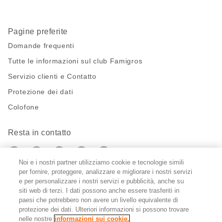
Pagine preferite
Domande frequenti
Tutte le informazioni sul club Famigros
Servizio clienti e Contatto
Protezione dei dati
Colofone
Resta in contatto
https://twitter.com/migros?
https://www.youtube.com/user/Migr
Pinterest
Instagram
utm_campaign=lead&utm_medium=referra
utm_campaign=lead&utm_medium=ref
Noi e i nostri partner utilizziamo cookie e tecnologie simili
per fornire, proteggere, analizzare e migliorare i nostri servizi
Impostazioni cookie
e per personalizzare i nostri servizi e pubblicità, anche su
siti web di terzi. I dati possono anche essere trasferiti in
paesi che potrebbero non avere un livello equivalente di
DE
FR
IT
protezione dei dati. Ulteriori informazioni si possono trovare
nelle nostre
informazioni sui cookie.