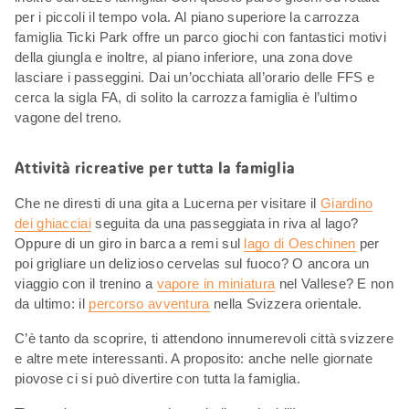
per i piccoli il tempo vola. Al piano superiore la carrozza
famiglia Ticki Park offre un parco giochi con fantastici motivi
della giungla e inoltre, al piano inferiore, una zona dove
lasciare i passeggini. Dai un’occhiata all’orario delle FFS e
cerca la sigla FA, di solito la carrozza famiglia è l’ultimo
vagone del treno.
Attività ricreative per tutta la famiglia
Che ne diresti di una gita a Lucerna per visitare il
Giardino
dei ghiacciai
seguita da una passeggiata in riva al lago?
Oppure di un giro in barca a remi sul
lago di Oeschinen
per
poi grigliare un delizioso cervelas sul fuoco? O ancora un
viaggio con il trenino a
vapore in miniatura
nel Vallese? E non
da ultimo: il
percorso avventura
nella Svizzera orientale.
C’è tanto da scoprire, ti attendono innumerevoli città svizzere
e altre mete interessanti. A proposito: anche nelle giornate
piovose ci si può divertire con tutta la famiglia.