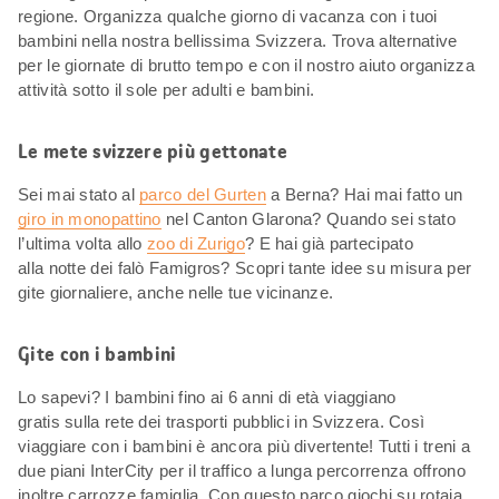
regione. Organizza qualche giorno di vacanza con i tuoi
bambini nella nostra bellissima Svizzera. Trova alternative
per le giornate di brutto tempo e con il nostro aiuto organizza
attività sotto il sole per adulti e bambini.
Le mete svizzere più gettonate
Sei mai stato al
parco del Gurten
a Berna? Hai mai fatto un
giro in monopattino
nel Canton Glarona? Quando sei stato
l’ultima volta allo
zoo di Zurigo
? E hai già partecipato
alla notte dei falò Famigros? Scopri tante idee su misura per
gite giornaliere, anche nelle tue vicinanze.
Gite con i bambini
Lo sapevi? I bambini fino ai 6 anni di età viaggiano
gratis sulla rete dei trasporti pubblici in Svizzera. Così
viaggiare con i bambini è ancora più divertente! Tutti i treni a
due piani InterCity per il traffico a lunga percorrenza offrono
inoltre carrozze famiglia. Con questo parco giochi su rotaia