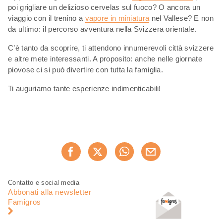
poi grigliare un delizioso cervelas sul fuoco? O ancora un
viaggio con il trenino a
vapore in miniatura
nel Vallese? E non
da ultimo: il percorso avventura nella Svizzera orientale.
C’è tanto da scoprire, ti attendono innumerevoli città svizzere
e altre mete interessanti. A proposito: anche nelle giornate
piovose ci si può divertire con tutta la famiglia.
Ti auguriamo tante esperienze indimenticabili!
Condividi
Consiglia ora
questa
pagina
Piè
Navigazione
Contatto e social media
di
piè
Abbonati alla newsletter
pagina
di
Famigros
pagina