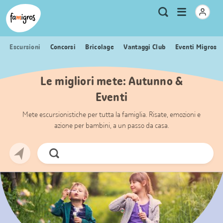
Navigazione
Header
Pagina iniziale Famigros.ch
Logo
Metanavigazione
Apri
Ricerca
segnalibri
menu
Escursioni
Concorsi
Bricolage
Vantaggi Club
Eventi Migros
Le migliori mete: Autunno &
Eventi
Mete escursionistiche per tutta la famiglia. Risate, emozioni e
azione per bambini, a un passo da casa.
Cerca
ora