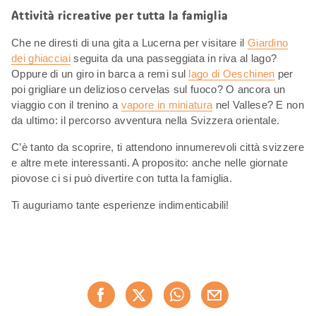
Attività ricreative per tutta la famiglia
Che ne diresti di una gita a Lucerna per visitare il
Giardino
dei ghiacciai
seguita da una passeggiata in riva al lago?
Oppure di un giro in barca a remi sul
lago di Oeschinen
per
poi grigliare un delizioso cervelas sul fuoco? O ancora un
viaggio con il trenino a
vapore in miniatura
nel Vallese? E non
da ultimo: il percorso avventura nella Svizzera orientale.
C’è tanto da scoprire, ti attendono innumerevoli città svizzere
e altre mete interessanti. A proposito: anche nelle giornate
piovose ci si può divertire con tutta la famiglia.
Ti auguriamo tante esperienze indimenticabili!
Condividi
Consiglia ora
questa
pagina