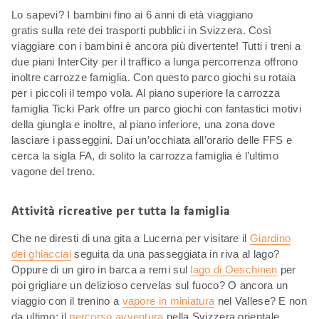
Lo sapevi? I bambini fino ai 6 anni di età viaggiano
gratis sulla rete dei trasporti pubblici in Svizzera. Così
viaggiare con i bambini è ancora più divertente! Tutti i treni a
due piani InterCity per il traffico a lunga percorrenza offrono
inoltre carrozze famiglia. Con questo parco giochi su rotaia
per i piccoli il tempo vola. Al piano superiore la carrozza
famiglia Ticki Park offre un parco giochi con fantastici motivi
della giungla e inoltre, al piano inferiore, una zona dove
lasciare i passeggini. Dai un’occhiata all’orario delle FFS e
cerca la sigla FA, di solito la carrozza famiglia è l’ultimo
vagone del treno.
Attività ricreative per tutta la famiglia
Che ne diresti di una gita a Lucerna per visitare il
Giardino
dei ghiacciai
seguita da una passeggiata in riva al lago?
Oppure di un giro in barca a remi sul
lago di Oeschinen
per
poi grigliare un delizioso cervelas sul fuoco? O ancora un
viaggio con il trenino a
vapore in miniatura
nel Vallese? E non
da ultimo: il
percorso avventura
nella Svizzera orientale.