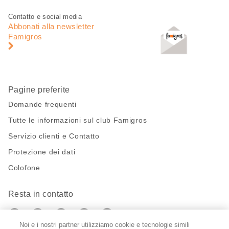
Piè
Navigazione
Contatto e social media
di
piè
Abbonati alla newsletter
pagina
di
Famigros
pagina
Pagine preferite
Domande frequenti
Tutte le informazioni sul club Famigros
Servizio clienti e Contatto
Protezione dei dati
Colofone
Resta in contatto
https://twitter.com/migros?
https://www.youtube.com/user/Migr
Pinterest
Instagram
utm_campaign=lead&utm_medium=referra
utm_campaign=lead&utm_medium=ref
Noi e i nostri partner utilizziamo cookie e tecnologie simili