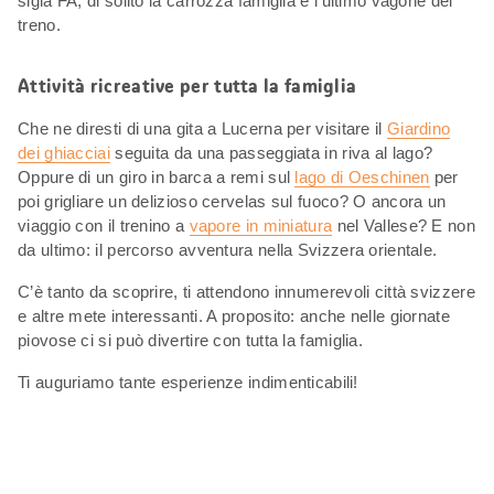
sigla FA, di solito la carrozza famiglia è l’ultimo vagone del
treno.
Attività ricreative per tutta la famiglia
Che ne diresti di una gita a Lucerna per visitare il
Giardino
dei ghiacciai
seguita da una passeggiata in riva al lago?
Oppure di un giro in barca a remi sul
lago di Oeschinen
per
poi grigliare un delizioso cervelas sul fuoco? O ancora un
viaggio con il trenino a
vapore in miniatura
nel Vallese? E non
da ultimo: il percorso avventura nella Svizzera orientale.
C’è tanto da scoprire, ti attendono innumerevoli città svizzere
e altre mete interessanti. A proposito: anche nelle giornate
piovose ci si può divertire con tutta la famiglia.
Ti auguriamo tante esperienze indimenticabili!