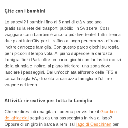
Gite con i bambini
Lo sapevi? I bambini fino ai 6 anni di età viaggiano
gratis sulla rete dei trasporti pubblici in Svizzera. Così
viaggiare con i bambini è ancora più divertente! Tutti i treni a
due piani InterCity per il traffico a lunga percorrenza offrono
inoltre carrozze famiglia. Con questo parco giochi su rotaia
per i piccoli il tempo vola. Al piano superiore la carrozza
famiglia Ticki Park offre un parco giochi con fantastici motivi
della giungla e inoltre, al piano inferiore, una zona dove
lasciare i passeggini. Dai un’occhiata all’orario delle FFS e
cerca la sigla FA, di solito la carrozza famiglia è l’ultimo
vagone del treno.
Attività ricreative per tutta la famiglia
Che ne diresti di una gita a Lucerna per visitare il
Giardino
dei ghiacciai
seguita da una passeggiata in riva al lago?
Oppure di un giro in barca a remi sul
lago di Oeschinen
per