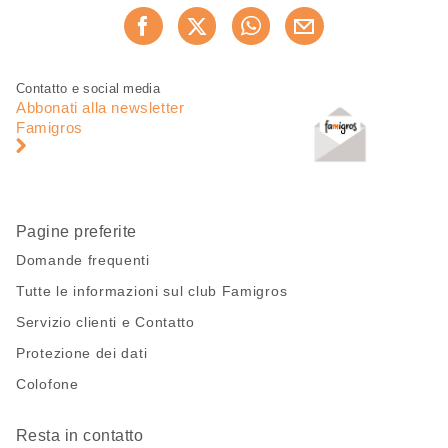
Condividi
Consiglia ora
questa
pagina
Piè
Navigazione
Contatto e social media
di
piè
Abbonati alla newsletter
pagina
di
Famigros
pagina
Pagine preferite
Domande frequenti
Tutte le informazioni sul club Famigros
Servizio clienti e Contatto
Protezione dei dati
Colofone
Resta in contatto