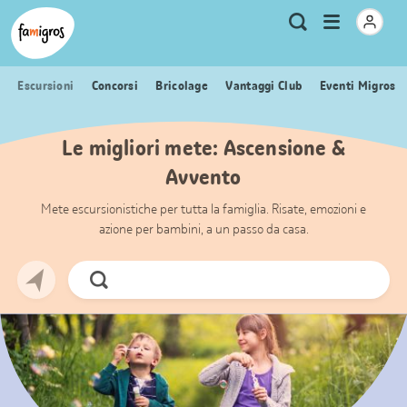
Navigazione
Header
Pagina iniziale Famigros.ch
Logo
Metanavigazione
Apri
Ricerca
segnalibri
menu
Escursioni
Concorsi
Bricolage
Vantaggi Club
Eventi Migros
Le migliori mete: Ascensione &
Avvento
Mete escursionistiche per tutta la famiglia. Risate, emozioni e
azione per bambini, a un passo da casa.
Cerca
ora