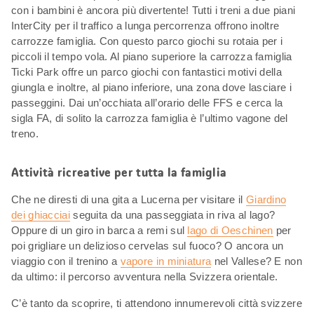
con i bambini è ancora più divertente! Tutti i treni a due piani
InterCity per il traffico a lunga percorrenza offrono inoltre
carrozze famiglia. Con questo parco giochi su rotaia per i
piccoli il tempo vola. Al piano superiore la carrozza famiglia
Ticki Park offre un parco giochi con fantastici motivi della
giungla e inoltre, al piano inferiore, una zona dove lasciare i
passeggini. Dai un’occhiata all’orario delle FFS e cerca la
sigla FA, di solito la carrozza famiglia è l’ultimo vagone del
treno.
Attività ricreative per tutta la famiglia
Che ne diresti di una gita a Lucerna per visitare il
Giardino
dei ghiacciai
seguita da una passeggiata in riva al lago?
Oppure di un giro in barca a remi sul
lago di Oeschinen
per
poi grigliare un delizioso cervelas sul fuoco? O ancora un
viaggio con il trenino a
vapore in miniatura
nel Vallese? E non
da ultimo: il percorso avventura nella Svizzera orientale.
C’è tanto da scoprire, ti attendono innumerevoli città svizzere