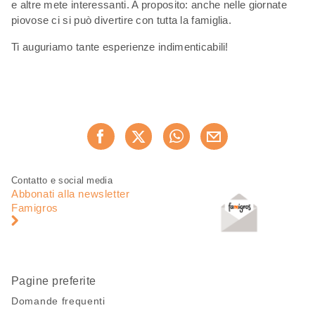
e altre mete interessanti. A proposito: anche nelle giornate
piovose ci si può divertire con tutta la famiglia.
Ti auguriamo tante esperienze indimenticabili!
Condividi
Consiglia ora
questa
pagina
Piè
Navigazione
Contatto e social media
di
piè
Abbonati alla newsletter
pagina
di
Famigros
pagina
Pagine preferite
Domande frequenti