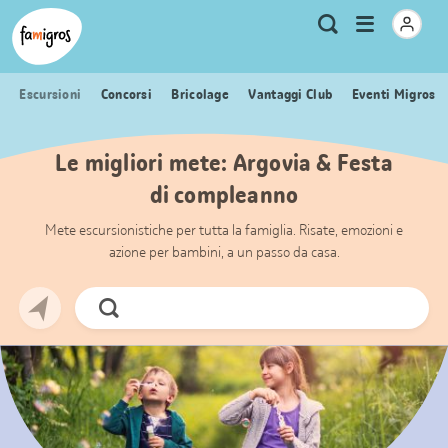
Navigazione
Header
Pagina iniziale Famigros.ch
Logo
Metanavigazione
Apri
Ricerca
segnalibri
menu
Escursioni
Concorsi
Bricolage
Vantaggi Club
Eventi Migros
Le migliori mete: Argovia & Festa
di compleanno
Mete escursionistiche per tutta la famiglia. Risate, emozioni e
azione per bambini, a un passo da casa.
Cerca
ora