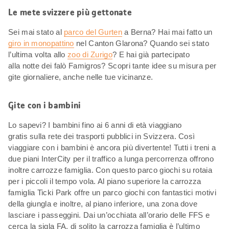
Le mete svizzere più gettonate
Sei mai stato al
parco del Gurten
a Berna? Hai mai fatto un
giro in monopattino
nel Canton Glarona? Quando sei stato
l’ultima volta allo
zoo di Zurigo
? E hai già partecipato
alla notte dei falò Famigros? Scopri tante idee su misura per
gite giornaliere, anche nelle tue vicinanze.
Gite con i bambini
Lo sapevi? I bambini fino ai 6 anni di età viaggiano
gratis sulla rete dei trasporti pubblici in Svizzera. Così
viaggiare con i bambini è ancora più divertente! Tutti i treni a
due piani InterCity per il traffico a lunga percorrenza offrono
inoltre carrozze famiglia. Con questo parco giochi su rotaia
per i piccoli il tempo vola. Al piano superiore la carrozza
famiglia Ticki Park offre un parco giochi con fantastici motivi
della giungla e inoltre, al piano inferiore, una zona dove
lasciare i passeggini. Dai un’occhiata all’orario delle FFS e
cerca la sigla FA, di solito la carrozza famiglia è l’ultimo