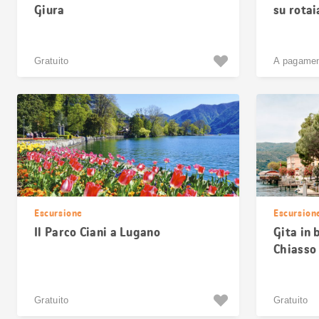
Giura
su rota
Gratuito
A pagame
Escursione
Escursion
Il Parco Ciani a Lugano
Gita in 
Chiasso
Gratuito
Gratuito