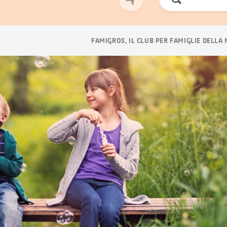
Cerca
ora
Navigazione
FAMIGROS, IL CLUB PER FAMIGLIE DELLA
breadcrumb