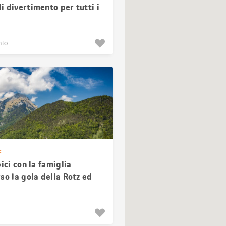
 divertimento per tutti i
i
nto
e
bici con la famiglia
so la gola della Rotz ed
os