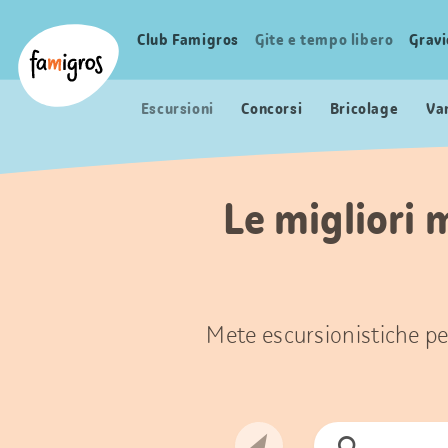
Navigazione
Header
Pagina iniziale Famigros.ch
segnalibri
Logo
Club Famigros
Gite e tempo libero
Grav
Navigazione
principale
Escursioni
Concorsi
Bricolage
Va
Le migliori 
Mete escursionistiche per