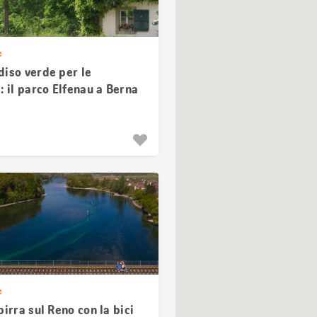
e
diso verde per le
: il parco Elfenau a Berna
e
birra sul Reno con la bici