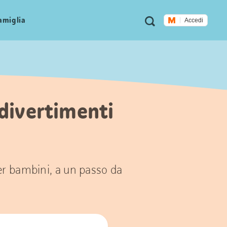
Metanavigazione
Ricerca
famiglia
Accedi
 divertimenti
per bambini, a un passo da