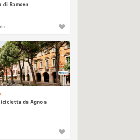
ia di Ramsen
nto
e
bicicletta da Agno a