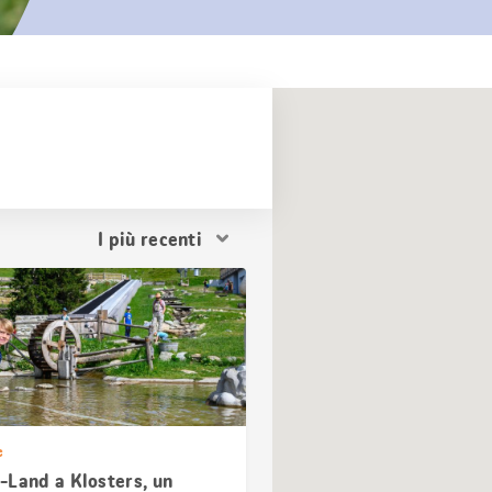
Ordina
i
risultati
e
-Land a Klosters, un