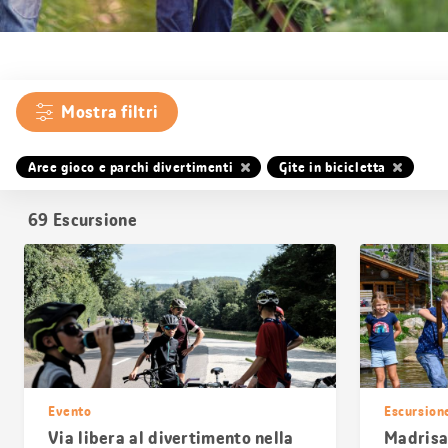
Mostra filtri
Aree gioco e parchi divertimenti
Gite in bicicletta
69
Escursione
Evento
Escursion
Via libera al divertimento nella
Madrisa