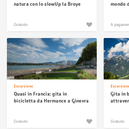
natura con lo slowUp la Broye
mondo di
bambin
Gratuito
A pagame
Escursione
Escursion
Quasi in Francia: gita in
Gita in 
bicicletta da Hermance a Ginevra
attraver
Ennetm
Gratuito
Gratuito