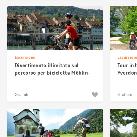
Escursione
Escursion
Divertimento illimitato sul
Tour in 
percorso per bicicletta Möhlin-
Yverdon-
Kaiseraugst
Neuchât
Gratuito
Gratuito