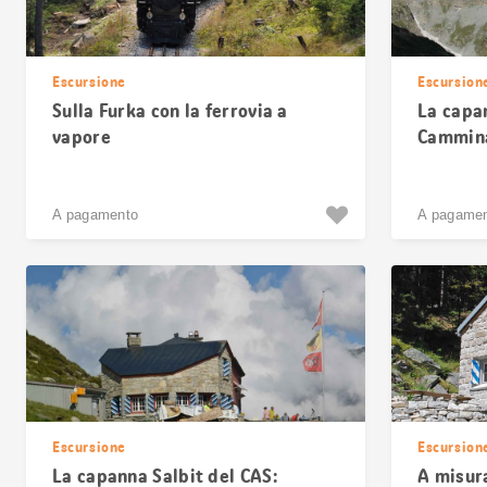
Escursione
Escursion
Sulla Furka con la ferrovia a
La capa
vapore
Cammina
A pagamento
A pagame
Escursione
Escursion
La capanna Salbit del CAS:
A misura