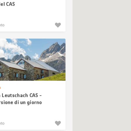
del CAS
nto
e
 Leutschach CAS -
sione di un giorno
nto