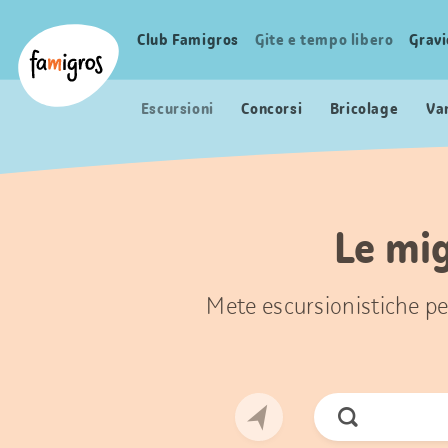
Navigazione
Header
Pagina iniziale Famigros.ch
segnalibri
Logo
Club Famigros
Gite e tempo libero
Grav
Navigazione
principale
Escursioni
Concorsi
Bricolage
Va
Le mig
Mete escursionistiche per
Cerca