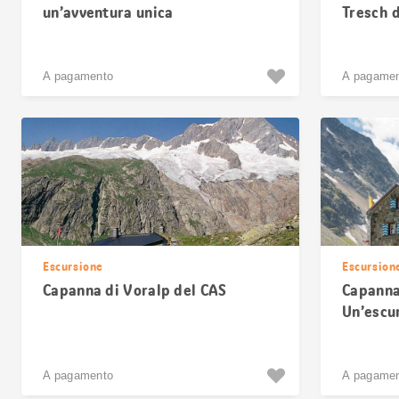
un’avventura unica
Tresch 
A pagamento
A pagame
Escursione
Escursion
Capanna di Voralp del CAS
Capanna
Un’escur
A pagamento
A pagame