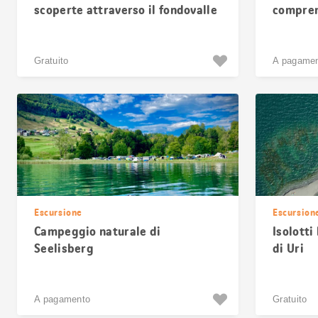
scoperte attraverso il fondovalle
comprens
di Uri
Eggberge
Gratuito
A pagame
Escursione
Escursion
Campeggio naturale di
Isolotti
Seelisberg
di Uri
A pagamento
Gratuito