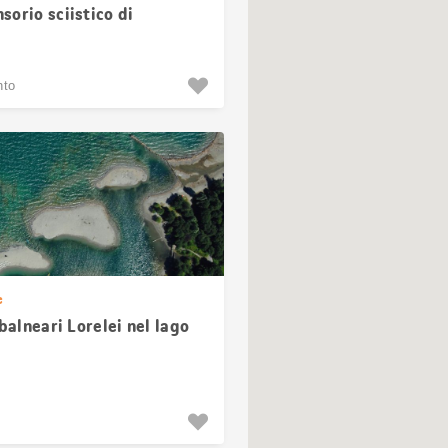
orio sciistico di
, nei pressi di Altdorf
nto
e
 balneari Lorelei nel lago