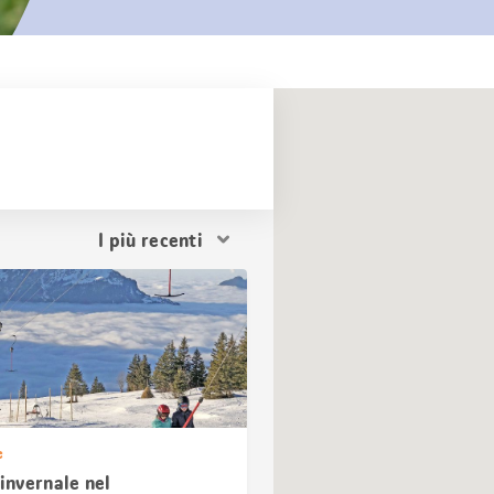
Ordina
i
risultati
e
 invernale nel