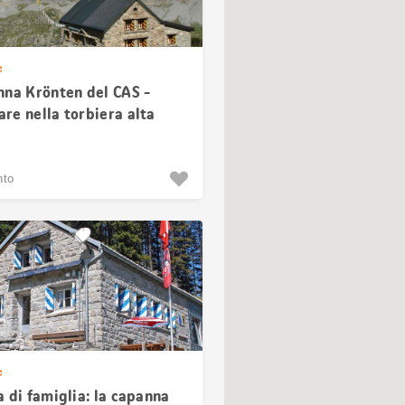
e
nna Krönten del CAS -
re nella torbiera alta
nto
e
 di famiglia: la capanna