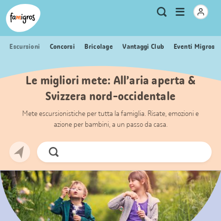
Navigazione
Header
Pagina iniziale Famigros.ch
Logo
Metanavigazione
Apri
Ricerca
segnalibri
menu
Escursioni
Concorsi
Bricolage
Vantaggi Club
Eventi Migros
Le migliori mete: All’aria aperta &
Svizzera nord-occidentale
Mete escursionistiche per tutta la famiglia. Risate, emozioni e
azione per bambini, a un passo da casa.
Cerca
ora