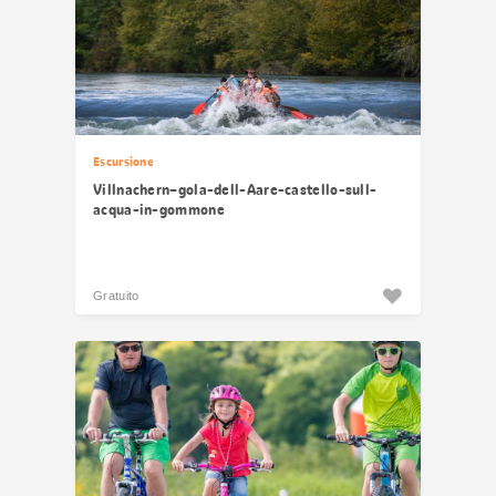
Escursione
Villnachern–gola-dell-Aare-castello-sull-
acqua-in-gommone
Gratuito