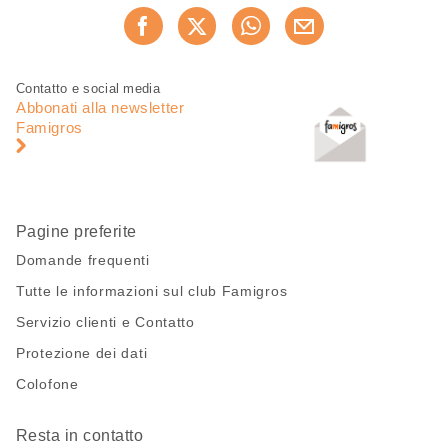
Condividi
Consiglia ora
questa
pagina
Piè
Navigazione
Contatto e social media
di
piè
Abbonati alla newsletter
pagina
di
Famigros
pagina
Pagine preferite
Domande frequenti
Tutte le informazioni sul club Famigros
Servizio clienti e Contatto
Protezione dei dati
Colofone
Resta in contatto