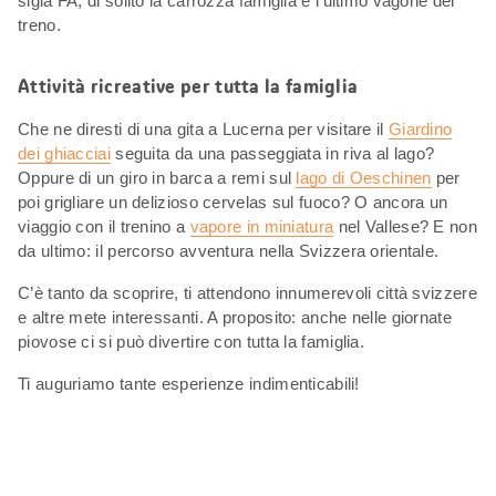
sigla FA, di solito la carrozza famiglia è l’ultimo vagone del
treno.
Attività ricreative per tutta la famiglia
Che ne diresti di una gita a Lucerna per visitare il
Giardino
dei ghiacciai
seguita da una passeggiata in riva al lago?
Oppure di un giro in barca a remi sul
lago di Oeschinen
per
poi grigliare un delizioso cervelas sul fuoco? O ancora un
viaggio con il trenino a
vapore in miniatura
nel Vallese? E non
da ultimo: il percorso avventura nella Svizzera orientale.
C’è tanto da scoprire, ti attendono innumerevoli città svizzere
e altre mete interessanti. A proposito: anche nelle giornate
piovose ci si può divertire con tutta la famiglia.
Ti auguriamo tante esperienze indimenticabili!