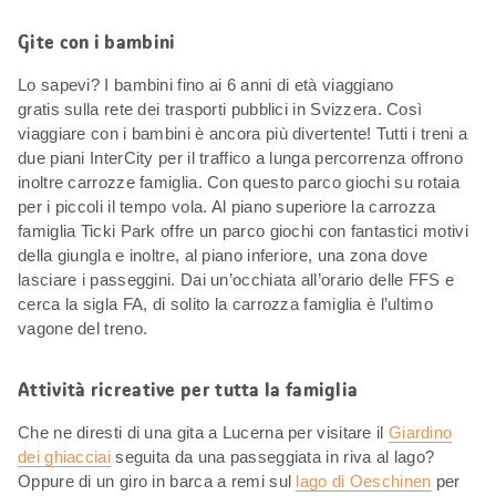
Gite con i bambini
Lo sapevi? I bambini fino ai 6 anni di età viaggiano
gratis sulla rete dei trasporti pubblici in Svizzera. Così
viaggiare con i bambini è ancora più divertente! Tutti i treni a
due piani InterCity per il traffico a lunga percorrenza offrono
inoltre carrozze famiglia. Con questo parco giochi su rotaia
per i piccoli il tempo vola. Al piano superiore la carrozza
famiglia Ticki Park offre un parco giochi con fantastici motivi
della giungla e inoltre, al piano inferiore, una zona dove
lasciare i passeggini. Dai un’occhiata all’orario delle FFS e
cerca la sigla FA, di solito la carrozza famiglia è l’ultimo
vagone del treno.
Attività ricreative per tutta la famiglia
Che ne diresti di una gita a Lucerna per visitare il
Giardino
dei ghiacciai
seguita da una passeggiata in riva al lago?
Oppure di un giro in barca a remi sul
lago di Oeschinen
per