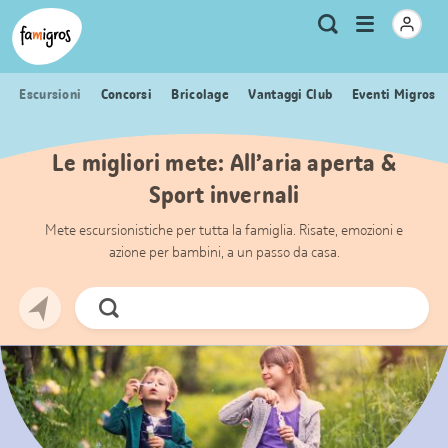
Navigazione
Header
Pagina iniziale Famigros.ch
Logo
Metanavigazione
Apri
Ricerca
segnalibri
menu
Escursioni
Concorsi
Bricolage
Vantaggi Club
Eventi Migros
Le migliori mete: All’aria aperta &
Sport invernali
Mete escursionistiche per tutta la famiglia. Risate, emozioni e
azione per bambini, a un passo da casa.
Cerca
ora