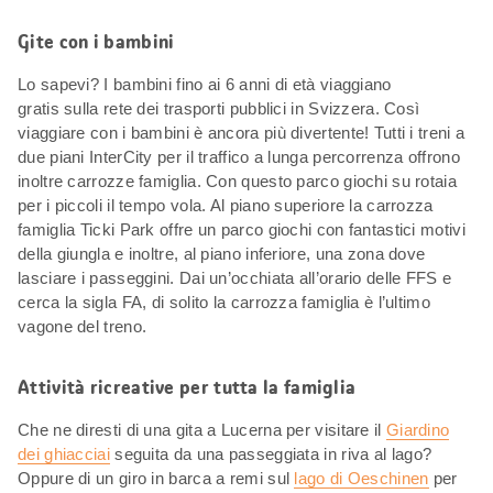
Gite con i bambini
Lo sapevi? I bambini fino ai 6 anni di età viaggiano
gratis sulla rete dei trasporti pubblici in Svizzera. Così
viaggiare con i bambini è ancora più divertente! Tutti i treni a
due piani InterCity per il traffico a lunga percorrenza offrono
inoltre carrozze famiglia. Con questo parco giochi su rotaia
per i piccoli il tempo vola. Al piano superiore la carrozza
famiglia Ticki Park offre un parco giochi con fantastici motivi
della giungla e inoltre, al piano inferiore, una zona dove
lasciare i passeggini. Dai un’occhiata all’orario delle FFS e
cerca la sigla FA, di solito la carrozza famiglia è l’ultimo
vagone del treno.
Attività ricreative per tutta la famiglia
Che ne diresti di una gita a Lucerna per visitare il
Giardino
dei ghiacciai
seguita da una passeggiata in riva al lago?
Oppure di un giro in barca a remi sul
lago di Oeschinen
per