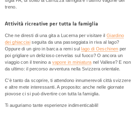
sigla FA, di solito la carrozza famiglia è l’ultimo vagone del
treno.
Attività ricreative per tutta la famiglia
Che ne diresti di una gita a Lucerna per visitare il
Giardino
dei ghiacciai
seguita da una passeggiata in riva al lago?
Oppure di un giro in barca a remi sul
lago di Oeschinen
per
poi grigliare un delizioso cervelas sul fuoco? O ancora un
viaggio con il trenino a
vapore in miniatura
nel Vallese? E non
da ultimo: il percorso avventura nella Svizzera orientale.
C’è tanto da scoprire, ti attendono innumerevoli città svizzere
e altre mete interessanti. A proposito: anche nelle giornate
piovose ci si può divertire con tutta la famiglia.
Ti auguriamo tante esperienze indimenticabili!