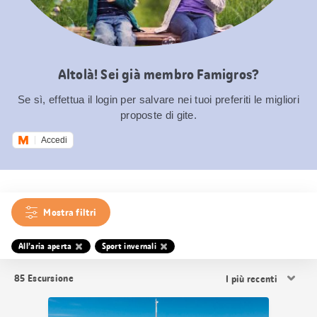
Altolà! Sei già membro Famigros?
Se sì, effettua il login per salvare nei tuoi preferiti le migliori
proposte di gite.
Accedi
Mostra filtri
All’aria aperta
Sport invernali
Ordina
85
Escursione
i
risultati