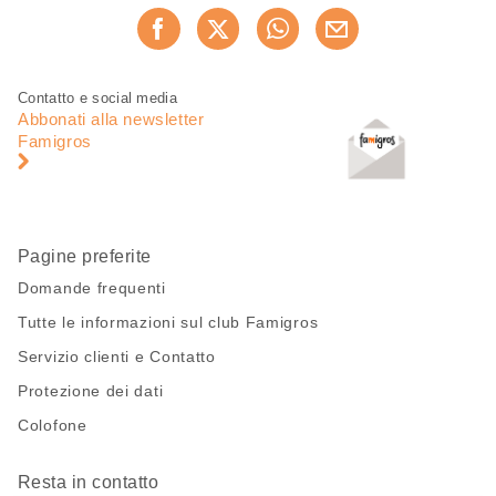
Condividi
Consiglia ora
questa
pagina
Piè
Navigazione
Contatto e social media
di
piè
Abbonati alla newsletter
pagina
di
Famigros
pagina
Pagine preferite
Domande frequenti
Tutte le informazioni sul club Famigros
Servizio clienti e Contatto
Protezione dei dati
Colofone
Resta in contatto