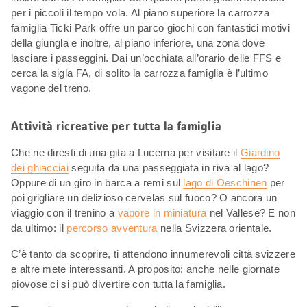
per i piccoli il tempo vola. Al piano superiore la carrozza
famiglia Ticki Park offre un parco giochi con fantastici motivi
della giungla e inoltre, al piano inferiore, una zona dove
lasciare i passeggini. Dai un’occhiata all’orario delle FFS e
cerca la sigla FA, di solito la carrozza famiglia è l’ultimo
vagone del treno.
Attività ricreative per tutta la famiglia
Che ne diresti di una gita a Lucerna per visitare il
Giardino
dei ghiacciai
seguita da una passeggiata in riva al lago?
Oppure di un giro in barca a remi sul
lago di Oeschinen
per
poi grigliare un delizioso cervelas sul fuoco? O ancora un
viaggio con il trenino a
vapore in miniatura
nel Vallese? E non
da ultimo: il
percorso avventura
nella Svizzera orientale.
C’è tanto da scoprire, ti attendono innumerevoli città svizzere
e altre mete interessanti. A proposito: anche nelle giornate
piovose ci si può divertire con tutta la famiglia.