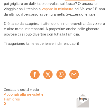
poi grigliare un delizioso cervelas sul fuoco? O ancora un
viaggio con il trenino a
vapore in miniatura
nel Vallese? E non
da ultimo: il percorso avventura nella Svizzera orientale.
C’è tanto da scoprire, ti attendono innumerevoli città svizzere
e altre mete interessanti. A proposito: anche nelle giornate
piovose ci si può divertire con tutta la famiglia.
Ti auguriamo tante esperienze indimenticabili!
Condividi
Consiglia ora
questa
pagina
Piè
Navigazione
Contatto e social media
di
piè
Abbonati alla newsletter
pagina
di
Famigros
pagina