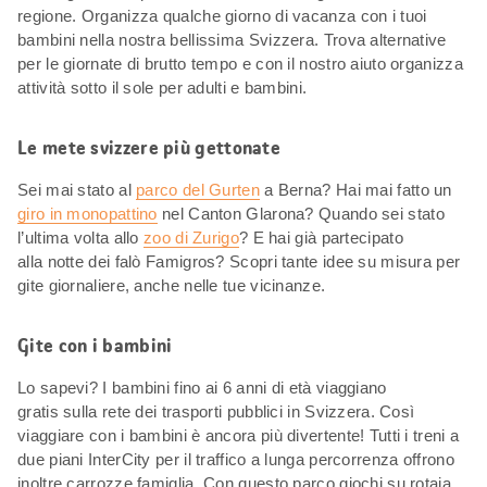
regione. Organizza qualche giorno di vacanza con i tuoi
bambini nella nostra bellissima Svizzera. Trova alternative
per le giornate di brutto tempo e con il nostro aiuto organizza
attività sotto il sole per adulti e bambini.
Le mete svizzere più gettonate
Sei mai stato al
parco del Gurten
a Berna? Hai mai fatto un
giro in monopattino
nel Canton Glarona? Quando sei stato
l’ultima volta allo
zoo di Zurigo
? E hai già partecipato
alla notte dei falò Famigros? Scopri tante idee su misura per
gite giornaliere, anche nelle tue vicinanze.
Gite con i bambini
Lo sapevi? I bambini fino ai 6 anni di età viaggiano
gratis sulla rete dei trasporti pubblici in Svizzera. Così
viaggiare con i bambini è ancora più divertente! Tutti i treni a
due piani InterCity per il traffico a lunga percorrenza offrono
inoltre carrozze famiglia. Con questo parco giochi su rotaia