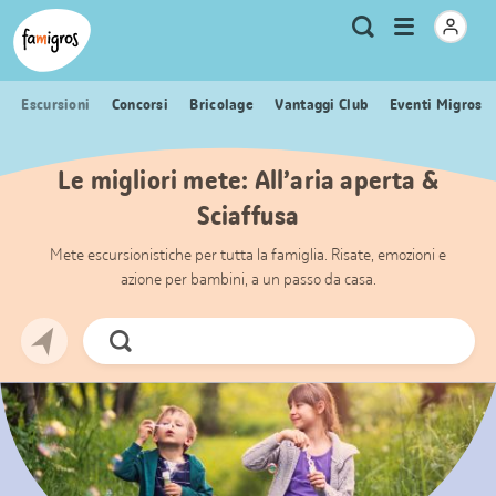
Navigazione
Header
Pagina iniziale Famigros.ch
Logo
Metanavigazione
Apri
Ricerca
segnalibri
menu
Escursioni
Concorsi
Bricolage
Vantaggi Club
Eventi Migros
Le migliori mete: All’aria aperta &
Sciaffusa
Mete escursionistiche per tutta la famiglia. Risate, emozioni e
azione per bambini, a un passo da casa.
Cerca
ora