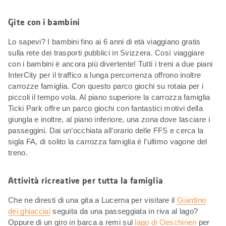
Gite con i bambini
Lo sapevi? I bambini fino ai 6 anni di età viaggiano gratis
sulla rete dei trasporti pubblici in Svizzera. Così viaggiare
con i bambini è ancora più divertente! Tutti i treni a due piani
InterCity per il traffico a lunga percorrenza offrono inoltre
carrozze famiglia. Con questo parco giochi su rotaia per i
piccoli il tempo vola. Al piano superiore la carrozza famiglia
Ticki Park offre un parco giochi con fantastici motivi della
giungla e inoltre, al piano inferiore, una zona dove lasciare i
passeggini. Dai un’occhiata all’orario delle FFS e cerca la
sigla FA, di solito la carrozza famiglia è l’ultimo vagone del
treno.
Attività ricreative per tutta la famiglia
Che ne diresti di una gita a Lucerna per visitare il
Giardino
dei ghiacciai
seguita da una passeggiata in riva al lago?
Oppure di un giro in barca a remi sul
lago di Oeschinen
per