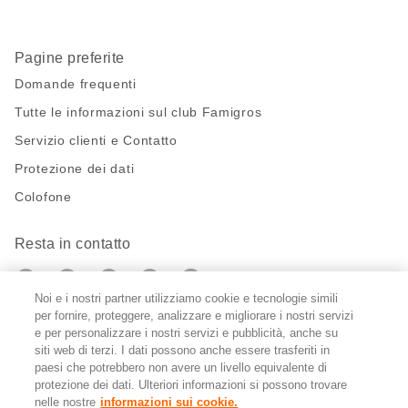
Pagine preferite
Domande frequenti
Tutte le informazioni sul club Famigros
Servizio clienti e Contatto
Protezione dei dati
Colofone
Resta in contatto
https://twitter.com/migros?
https://www.youtube.com/user/Migr
Pinterest
Instagram
utm_campaign=lead&utm_medium=referra
utm_campaign=lead&utm_medium=ref
Noi e i nostri partner utilizziamo cookie e tecnologie simili
per fornire, proteggere, analizzare e migliorare i nostri servizi
Impostazioni cookie
e per personalizzare i nostri servizi e pubblicità, anche su
siti web di terzi. I dati possono anche essere trasferiti in
paesi che potrebbero non avere un livello equivalente di
DE
FR
IT
protezione dei dati. Ulteriori informazioni si possono trovare
nelle nostre
informazioni sui cookie.