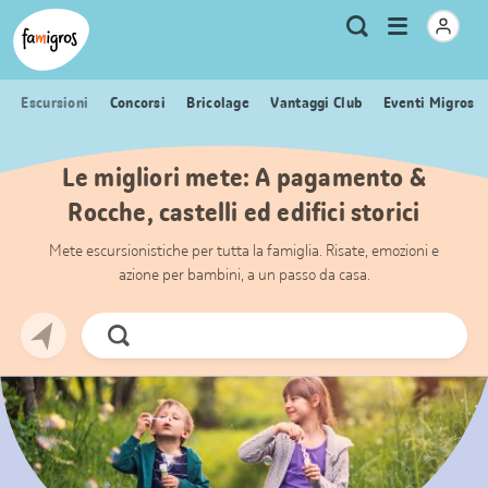
Navigazione
Header
Pagina iniziale Famigros.ch
Logo
Metanavigazione
Apri
Ricerca
segnalibri
menu
Escursioni
Concorsi
Bricolage
Vantaggi Club
Eventi Migros
Le migliori mete: A pagamento &
Rocche, castelli ed edifici storici
Mete escursionistiche per tutta la famiglia. Risate, emozioni e
azione per bambini, a un passo da casa.
Cerca
ora