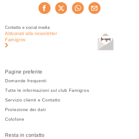
Condividi
Consiglia ora
questa
pagina
Piè
Navigazione
Contatto e social media
di
piè
Abbonati alla newsletter
pagina
di
Famigros
pagina
Pagine preferite
Domande frequenti
Tutte le informazioni sul club Famigros
Servizio clienti e Contatto
Protezione dei dati
Colofone
Resta in contatto