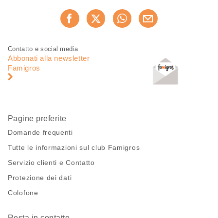
Condividi
Consiglia ora
questa
pagina
Piè
Navigazione
Contatto e social media
di
piè
Abbonati alla newsletter
pagina
di
Famigros
pagina
Pagine preferite
Domande frequenti
Tutte le informazioni sul club Famigros
Servizio clienti e Contatto
Protezione dei dati
Colofone
Resta in contatto