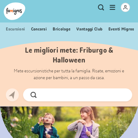
Navigazione
Header
Pagina iniziale Famigros.ch
Logo
Metanavigazione
Apri
Ricerca
segnalibri
menu
Escursioni
Concorsi
Bricolage
Vantaggi Club
Eventi Migros
Le migliori mete: Friburgo &
Halloween
Mete escursionistiche per tutta la famiglia. Risate, emozioni e
azione per bambini, a un passo da casa.
Cerca
ora