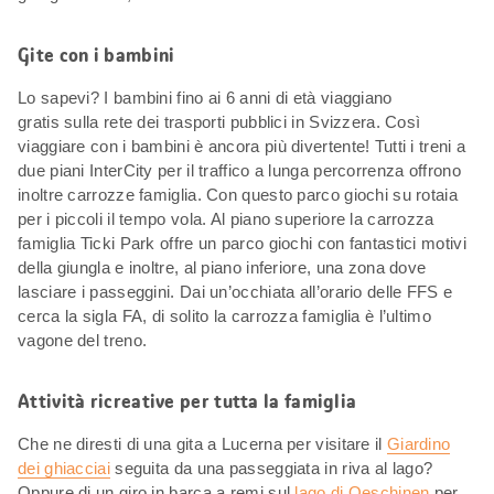
Gite con i bambini
Lo sapevi? I bambini fino ai 6 anni di età viaggiano
gratis sulla rete dei trasporti pubblici in Svizzera. Così
viaggiare con i bambini è ancora più divertente! Tutti i treni a
due piani InterCity per il traffico a lunga percorrenza offrono
inoltre carrozze famiglia. Con questo parco giochi su rotaia
per i piccoli il tempo vola. Al piano superiore la carrozza
famiglia Ticki Park offre un parco giochi con fantastici motivi
della giungla e inoltre, al piano inferiore, una zona dove
lasciare i passeggini. Dai un’occhiata all’orario delle FFS e
cerca la sigla FA, di solito la carrozza famiglia è l’ultimo
vagone del treno.
Attività ricreative per tutta la famiglia
Che ne diresti di una gita a Lucerna per visitare il
Giardino
dei ghiacciai
seguita da una passeggiata in riva al lago?
Oppure di un giro in barca a remi sul
lago di Oeschinen
per