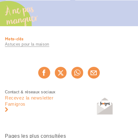
À ne pas
manquer
Informations
Mots-clés
utiles
Astuces pour la maison
Partager
Recommander maintenan
cette
page
Pied
Navigation
Contact & réseaux sociaux
de
en
Recevez la newsletter
page
pied
Famigros
de
page
Pages les plus consultées