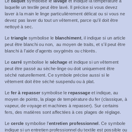
Le
baquet
symbolise le
lavage
et indique la température à
laquelle un textile peut être lavé. Il précise si vous devez
laver à la main le linge particulièrement délicat ou si vous ne
devez pas laver du tout un vêtement, parce qu’il doit être
nettoyé à sec.
Le
triangle
symbolise le
blanchiment
, il indique si un article
peut être blanchi ou non, au moyen de traits, et s’il peut être
blanchi à l’aide d’agents oxygénés ou chlorés.
Le
carré
symbolise le
séchage
et indique si un vêtement
peut être passé au sèche-linge ou doit uniquement être
séché naturellement. Ce symbole précise aussi si le
vêtement doit être séché suspendu ou à plat.
Le
fer à repasser
symbolise le
repassage
et indique, au
moyen de points, la plage de température du fer (classique, à
vapeur, de voyage et machines à repasser). Sur certains
fers, des matières sont affectées à ces plages de réglage.
Le
cercle
symbolise l’
entretien professionnel
. Ce symbole
indique si un entretien professionnel du textile est possible ou