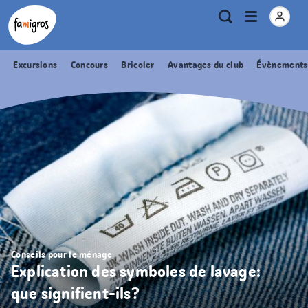
Signets
Header
Accueil Famigros.ch
Logo
Métanavigation
Ouvrir
Recherche
de
le
navigation
menu
Excursions
Concours
Bricoler
Avantages du club
Évènements
Conseils pour le ménage
Explication des symboles de lavage:
que signifient-ils?