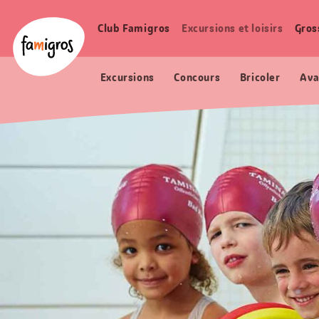
Signets
Header
Accueil Famigros.ch
de
Logo
Club Famigros
Excursions et loisirs
Gros
Navigation
navigation
principale
Excursions
Concours
Bricoler
Ava