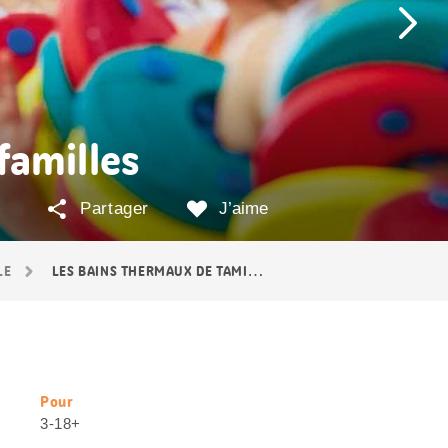
familles
Partager
J’aime
LE
LES BAINS THERMAUX DE TAMINA POUR LES FAMILLES
Pour
Informations
3-18+
utiles