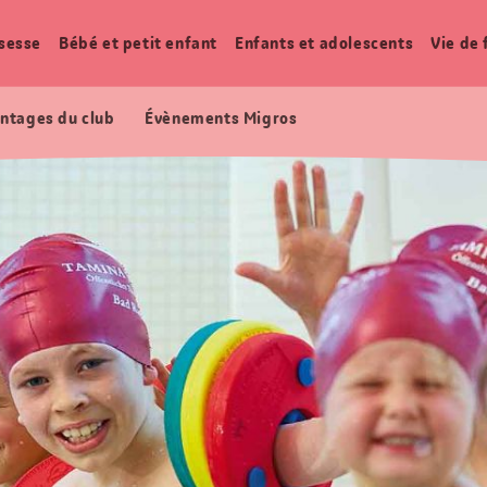
sesse
Bébé et petit enfant
Enfants et adolescents
Vie de 
ntages du club
Évènements Migros