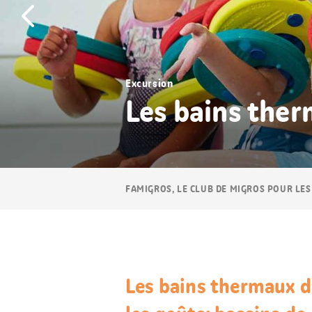
Excursion
Les bains ther
Navigation
FAMIGROS, LE CLUB DE MIGROS POUR LES
Breadcrumb
Les bains thermaux d