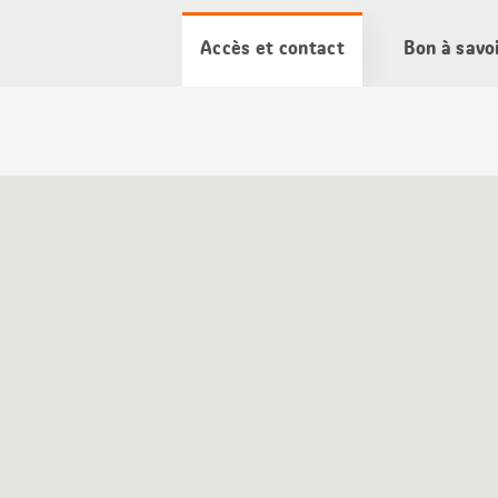
Accès et contact
Bon à savo
Carte
Google
Maps