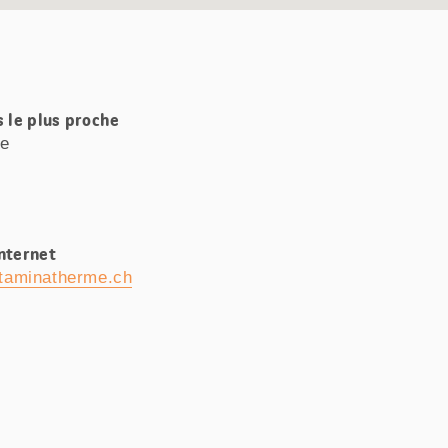
s le plus proche
me
Internet
taminatherme.ch