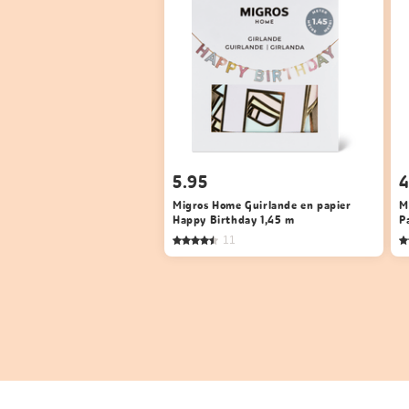
5.95
4
Migros Home Guirlande en papier
M
Happy Birthday 1,45 m
P
11