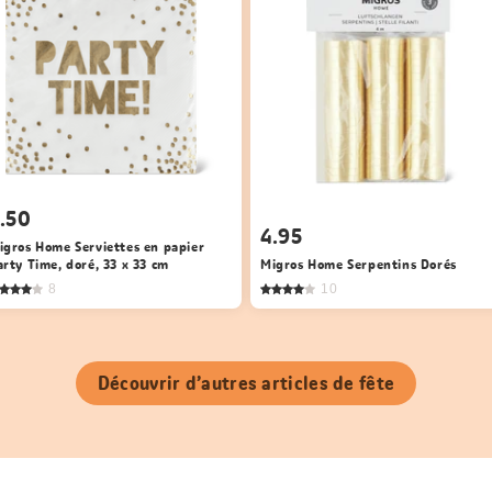
.50
4.95
igros Home Serviettes en papier
arty Time, doré, 33 x 33 cm
Migros Home Serpentins Dorés
8
10
Découvrir d’autres articles de fête