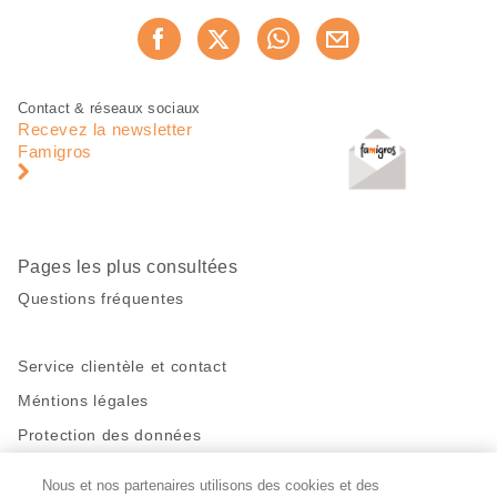
Partager
Recommander maintenan
cette
page
Pied
Navigation
Contact & réseaux sociaux
de
en
Recevez la newsletter
page
pied
Famigros
de
page
Pages les plus consultées
Questions fréquentes
Service clientèle et contact
Méntions légales
Protection des données
Nous et nos partenaires utilisons des cookies et des
Restez en contact!