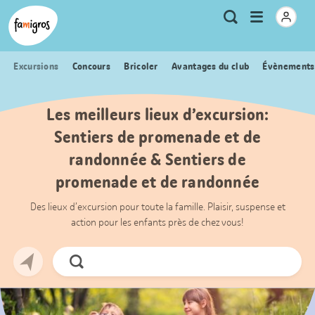
Signets
Header
Accueil Famigros.ch
Logo
Métanavigation
Ouvrir
Recherche
de
le
navigation
menu
Excursions
Concours
Bricoler
Avantages du club
Évènements
Les meilleurs lieux d’excursion:
Sentiers de promenade et de
randonnée & Sentiers de
promenade et de randonnée
Des lieux d’excursion pour toute la famille. Plaisir, suspense et
action pour les enfants près de chez vous!
Chercher