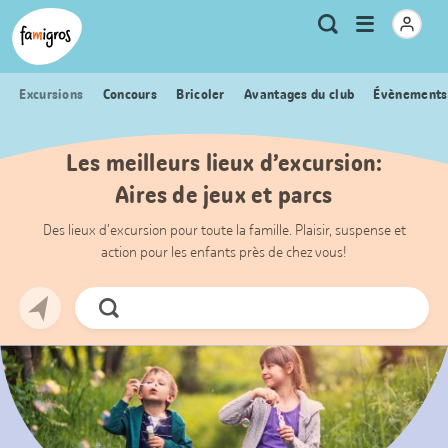
Signets
Header
Accueil Famigros.ch
Logo
Métanavigation
Ouvrir
Recherche
de
le
navigation
menu
Excursions
Concours
Bricoler
Avantages du club
Évènements
Les meilleurs lieux d’excursion:
Aires de jeux et parcs
Des lieux d’excursion pour toute la famille. Plaisir, suspense et
action pour les enfants près de chez vous!
Chercher