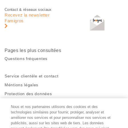
Pied
Navigation
Contact & réseaux sociaux
de
en
Recevez la newsletter
page
pied
Famigros
de
page
Pages les plus consultées
Questions fréquentes
Service clientèle et contact
Méntions légales
Protection des données
Nous et nos partenaires utilisons des cookies et des
Restez en contact!
technologies similaires pour fournir, protéger, analyser et
Facebook
améliorer nos services et pour personnaliser nos services et
http://twitter.com/migros
https://www.youtube.com/user/Migr
Pinterest
Instagram
publicités, aussi sur les sites web de tiers. Les données