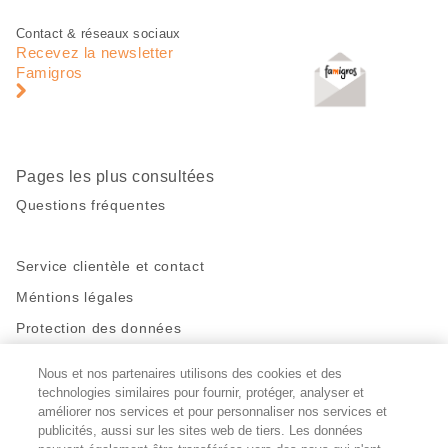
Pied
Navigation
Contact & réseaux sociaux
de
en
Recevez la newsletter
page
pied
Famigros
de
page
Pages les plus consultées
Questions fréquentes
Service clientèle et contact
Méntions légales
Protection des données
Nous et nos partenaires utilisons des cookies et des
Restez en contact!
technologies similaires pour fournir, protéger, analyser et
Facebook
améliorer nos services et pour personnaliser nos services et
http://twitter.com/migros
https://www.youtube.com/user/Migr
Pinterest
Instagram
publicités, aussi sur les sites web de tiers. Les données