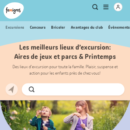
Signets
Header
Accueil Famigros.ch
Logo
Métanavigation
Ouvrir
Recherche
de
le
navigation
menu
Excursions
Concours
Bricoler
Avantages du club
Évènements
Les meilleurs lieux d’excursion:
Aires de jeux et parcs & Printemps
Des lieux d’excursion pour toute la famille. Plaisir, suspense et
action pour les enfants près de chez vous!
Chercher