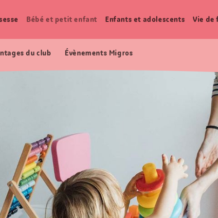
sesse
Bébé et petit enfant
Enfants et adolescents
Vie de 
ntages du club
Évènements Migros