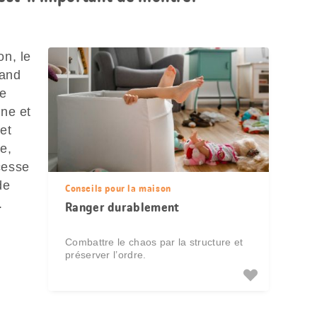
n, le
uand
re
ne et
et
e,
 cesse
de
Conseils pour la maison
.
Ranger durablement
Combattre le chaos par la structure et
préserver l’ordre.