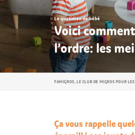
Le quotidien de bébé
Voici comment 
l’ordre: les me
Navigation
FAMIGROS, LE CLUB DE MIGROS POUR LES
Breadcrumb
Ça vous rappelle que