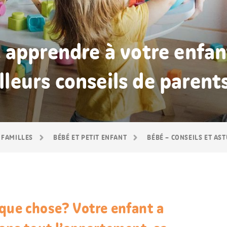
apprendre à votre enfant
illeurs conseils de parent
 FAMILLES
BÉBÉ ET PETIT ENFANT
BÉBÉ – CONSEILS ET AS
lque chose? Votre enfant a