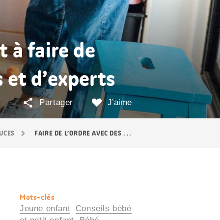
 à faire de
s et d’experts
Partager
J’aime
TUCES
FAIRE DE L’ORDRE AVEC DES ENFANTS EN BAS ÂGE
Mots-clés
Informations
Jeune enfant
Conseils bébé
utiles