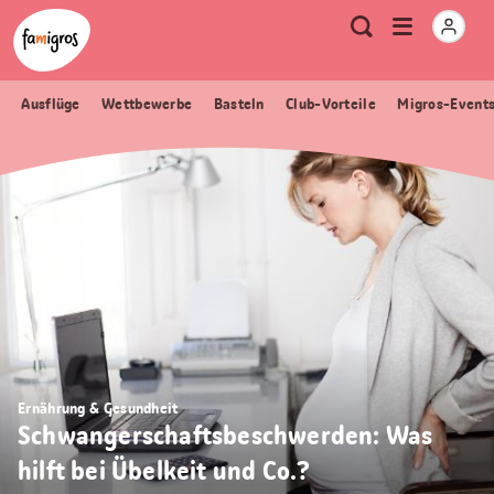
Sprungmarken
Header
Home Famigros.ch
Logo
Meta
Menu
Suche
Navigation
Navigation
öffnen
Ausflüge
Wettbewerbe
Basteln
Club-Vorteile
Migros-Event
Ernährung & Gesundheit
Schwangerschaftsbeschwerden: Was
hilft bei Übelkeit und Co.?