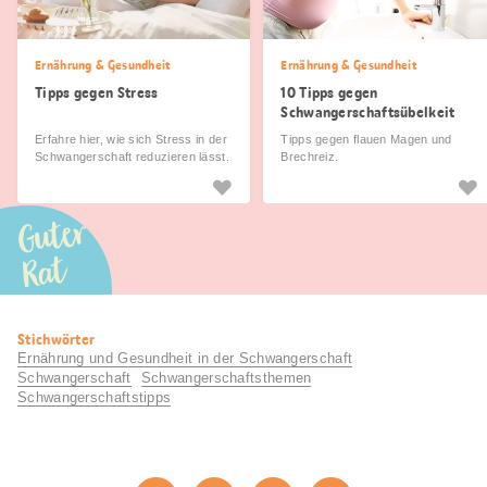
Ernährung & Gesundheit
Ernährung & Gesundheit
Tipps gegen Stress
10 Tipps gegen
Schwangerschaftsübelkeit
Erfahre hier, wie sich Stress in der
Tipps gegen flauen Magen und
Schwangerschaft reduzieren lässt.
Brechreiz.
Guter
Rat
Nützliche
Stichwörter
Informationen
Ernährung und Gesundheit in der Schwangerschaft
Schwangerschaft
Schwangerschaftsthemen
Schwangerschaftstipps
Diese