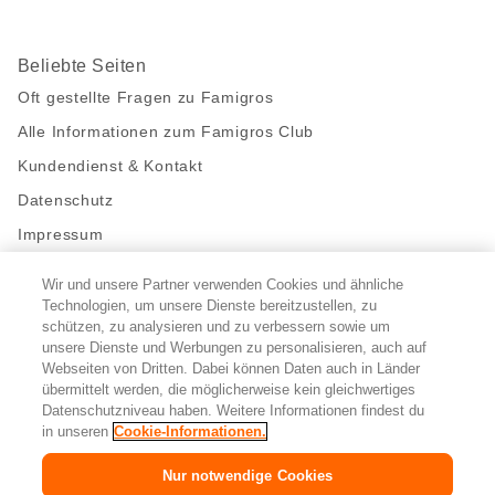
Beliebte Seiten
Oft gestellte Fragen zu Famigros
Alle Informationen zum Famigros Club
Kundendienst & Kontakt
Datenschutz
Impressum
Wir und unsere Partner verwenden Cookies und ähnliche
Bleibe mit uns in Kontakt
Technologien, um unsere Dienste bereitzustellen, zu
Facebook
https://twitter.com/migros
https://www.youtube.com/user/Migr
Pinterest
Instagram
schützen, zu analysieren und zu verbessern sowie um
unsere Dienste und Werbungen zu personalisieren, auch auf
Webseiten von Dritten. Dabei können Daten auch in Länder
übermittelt werden, die möglicherweise kein gleichwertiges
Cookie-Einstellungen
Datenschutzniveau haben. Weitere Informationen findest du
in unseren
Cookie-Informationen.
DE
FR
IT
Nur notwendige Cookies