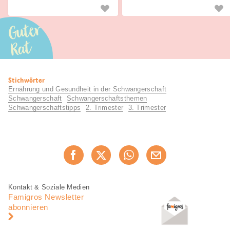
beim Ungeborenen senken lassen.
Guter
Rat
Nützliche
Stichwörter
Informationen
Ernährung und Gesundheit in der Schwangerschaft
Schwangerschaft
Schwangerschaftsthemen
Schwangerschaftstipps
2. Trimester
3. Trimester
Diese
Jetzt weiterempfehlen
Seite
teilen
Fusszeile
Fusszeile
Kontakt & Soziale Medien
Navigation
Famigros Newsletter
abonnieren