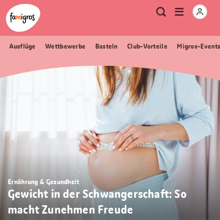
Sprungmarken
Header
Home Famigros.ch
Logo
Meta
Menu
Suche
Navigation
Navigation
öffnen
Ausflüge
Wettbewerbe
Basteln
Club-Vorteile
Migros-Event
Ernährung & Gesundheit
Gewicht in der Schwangerschaft: So
macht Zunehmen Freude