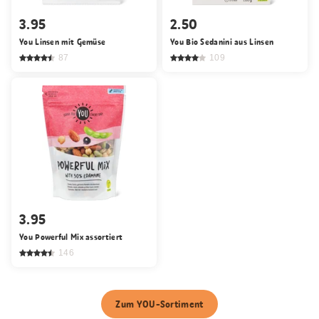
3.95
2.50
You Linsen mit Gemüse
You Bio Sedanini aus Linsen
87
109
3.95
You Powerful Mix assortiert
146
Zum YOU-Sortiment