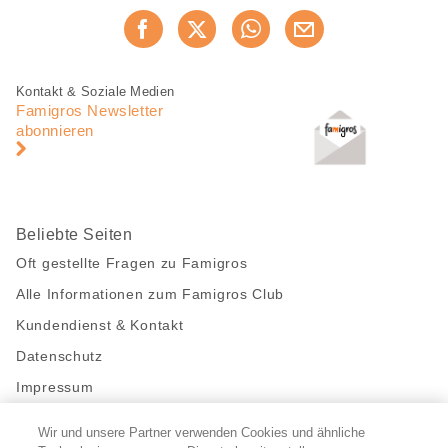
Diese
Jetzt weiterempfehlen
Seite
teilen
Fusszeile
Fusszeile
Kontakt & Soziale Medien
Navigation
Famigros Newsletter
abonnieren
Beliebte Seiten
Oft gestellte Fragen zu Famigros
Alle Informationen zum Famigros Club
Kundendienst & Kontakt
Datenschutz
Impressum
Wir und unsere Partner verwenden Cookies und ähnliche
Bleibe mit uns in Kontakt