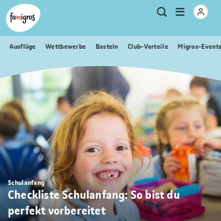
Sprungmarken
Header
Home Famigros.ch
Logo
Meta
Menu
Suche
Navigation
Navigation
öffnen
Ausflüge
Wettbewerbe
Basteln
Club-Vorteile
Migros-Event
Schulanfang
Checkliste Schulanfang: So bist du
perfekt vorbereitet