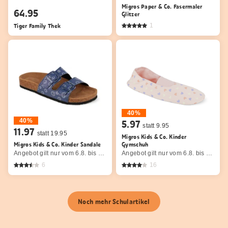
Migros Paper & Co. Fasermaler
64.95
Glitzer
Tiger Family Thek
1
40%
40%
5.97
statt 9.95
11.97
statt 19.95
Migros Kids & Co. Kinder
Migros Kids & Co. Kinder Sandale
Gymschuh
Angebot gilt nur vom 6.8. bis 9.8.2026, solange Vorrat.
Angebot gilt nur vom 6.8. bis 9.8.2026, solange Vorrat.
6
16
Noch mehr Schulartikel