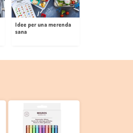
Idee per una merenda
sana