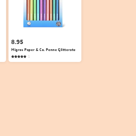
8.95
Migros Paper & Co. Penne Glitterate
1