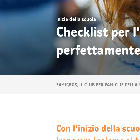
Inizio della scuola
Checklist per l'
perfettamente
Navigazione
FAMIGROS, IL CLUB PER FAMIGLIE DELLA
breadcrumb
Con l'inizio della scu