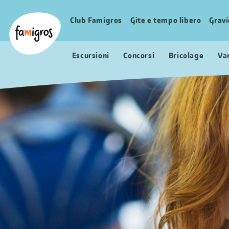
Navigazione
Header
Pagina iniziale Famigros.ch
segnalibri
Logo
Club Famigros
Gite e tempo libero
Grav
Navigazione
principale
Escursioni
Concorsi
Bricolage
Va