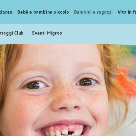
idanza
Bebè e bambino piccolo
Bambini e ragazzi
Vita in 
ntaggi Club
Eventi Migros