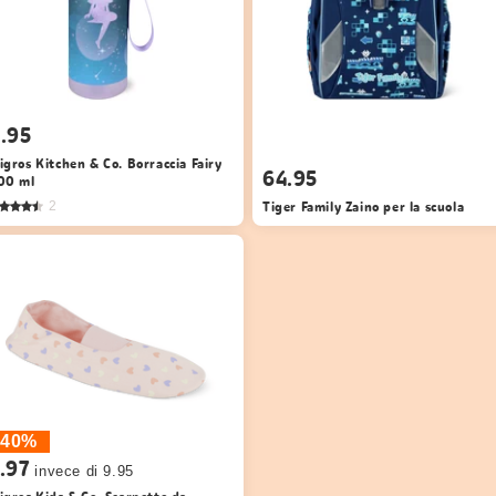
.95
igros Kitchen & Co. Borraccia Fairy
64.95
00 ml
Tiger Family Zaino per la scuola
2
40%
.97
invece di 9.95