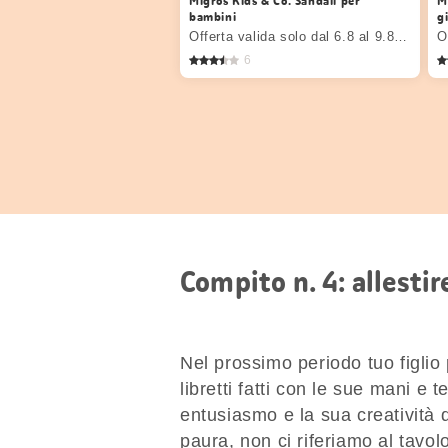
Migros Kids & Co. Sandali per
M
bambini
g
Offerta valida solo dal 6.8 al 9.8.2026, fino a esaurimento dello stock.
6
Compito n. 4: allesti
Nel prossimo periodo tuo figlio 
libretti fatti con le sue mani e 
entusiasmo e la sua creatività
paura, non ci riferiamo al tavolo