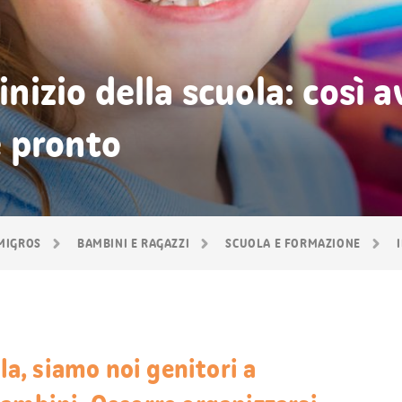
inizio della scuola: così a
 pronto
 MIGROS
BAMBINI E RAGAZZI
SCUOLA E FORMAZIONE
ola, siamo noi genitori a