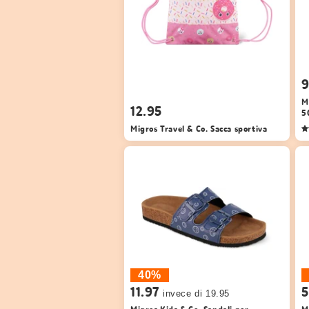
9
M
12.95
5
Migros Travel & Co. Sacca sportiva
40%
11.97
5
invece di 19.95