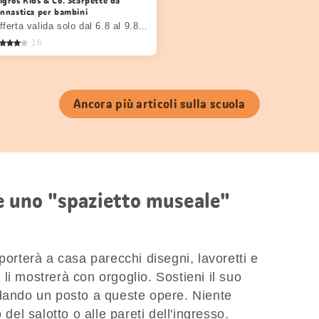
igros Kids & Co. Scarpette da
innastica per bambini
Offerta valida solo dal 6.8 al 9.8.2026, fino a esaurimento dello stock.
16
Ancora più articoli sulla scuola
re uno "spazietto museale"
porterà a casa parecchi disegni, lavoretti e
te li mostrerà con orgoglio. Sostieni il suo
 dando un posto a queste opere. Niente
 del salotto o alle pareti dell'ingresso.