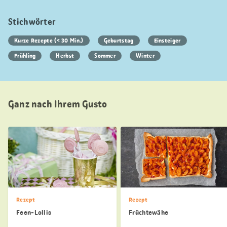
Stichwörter
Kurze Rezepte (< 30 Min.)
Geburtstag
Einsteiger
Frühling
Herbst
Sommer
Winter
Ganz nach Ihrem Gusto
Rezept
Rezept
Feen-Lollis
Früchtewähe