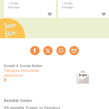
< 30 Min.
< 60 Min.
Einsteiger
Einsteiger
Sooo
fein
Diese
Jetzt weiterempfehlen
Seite
teilen
Fusszeile
Fusszeile
Kontakt & Soziale Medien
Navigation
Famigros Newsletter
abonnieren
Beliebte Seiten
Oft gestellte Fragen zu Famigros