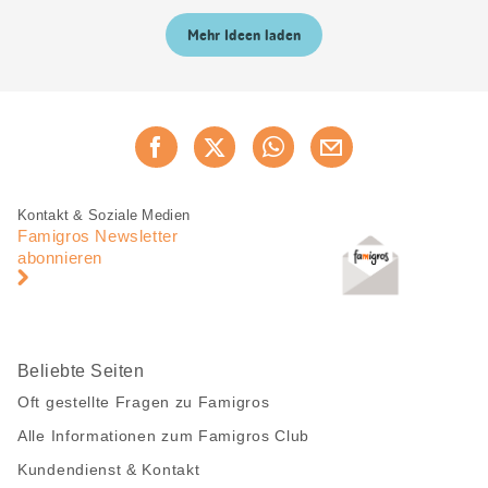
Mehr Ideen laden
Diese
Jetzt weiterempfehlen
Seite
teilen
Fusszeile
Fusszeile
Kontakt & Soziale Medien
Navigation
Famigros Newsletter
abonnieren
Beliebte Seiten
Oft gestellte Fragen zu Famigros
Alle Informationen zum Famigros Club
Kundendienst & Kontakt