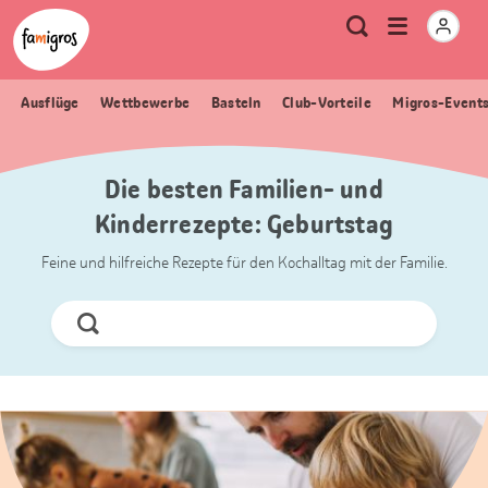
Sprungmarken
Header
Home Famigros.ch
Logo
Meta
Menu
Suche
Navigation
Navigation
öffnen
Ausflüge
Wettbewerbe
Basteln
Club-Vorteile
Migros-Event
Die besten Familien- und
Kinderrezepte: Geburtstag
Feine und hilfreiche Rezepte für den Kochalltag mit der Familie.
Jetzt
Suchen