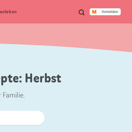
Meta
Suche
en­leben
Anmelden
Navigation
epte: Herbst
 Familie.