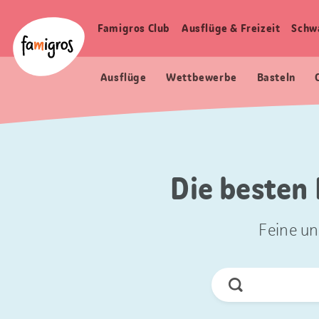
Sprungmarken
Header
Home Famigros.ch
Navigation
Logo
Famigros Club
Ausflüge & Freizeit
Schw
Haupt
Navigation
Ausflüge
Wettbewerbe
Basteln
Die besten 
Feine un
Jetzt
Suchen