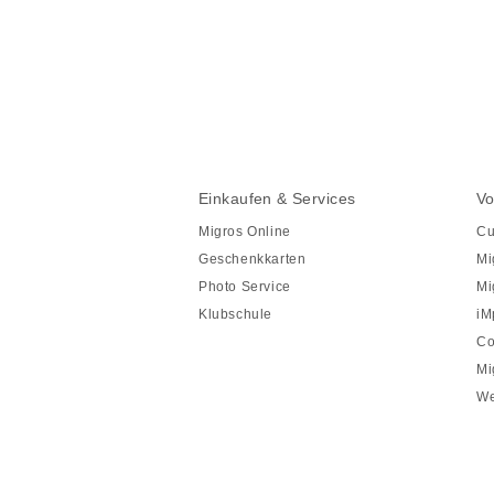
Diese
Seite
teilen
Fusszeile
Fusszeile
Einkaufen & Services
Vo
Navigation
Migros Online
Cu
Geschenkkarten
Mi
Photo Service
Mi
Klubschule
iM
Co
Mi
We