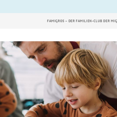
Breadcrumb
FAMIGROS – DER FAMILIEN-CLUB DER MI
Navigation