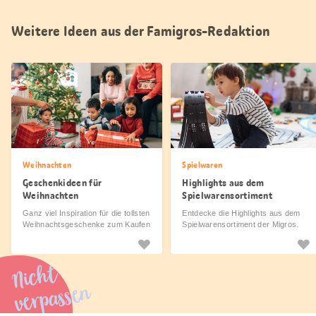
Weitere Ideen aus der Famigros-Redaktion
Weihnachten
Spielwaren
Geschenkideen für
Highlights aus dem
Weihnachten
Spielwarensortiment
Ganz viel Inspiration für die tollsten
Entdecke die Highlights aus dem
Weihnachtsgeschenke zum Kaufen
Spielwarensortiment der Migros.
und Selbermachen.
Nicht
verpassen