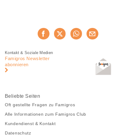
Diese
Jetzt weiterempfehlen
Seite
teilen
Fusszeile
Fusszeile
Kontakt & Soziale Medien
Navigation
Famigros Newsletter
abonnieren
Beliebte Seiten
Oft gestellte Fragen zu Famigros
Alle Informationen zum Famigros Club
Kundendienst & Kontakt
Datenschutz