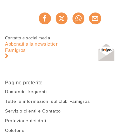
Condividi
Consiglia ora
questa
pagina
Piè
Navigazione
Contatto e social media
di
piè
Abbonati alla newsletter
pagina
di
Famigros
pagina
Pagine preferite
Domande frequenti
Tutte le informazioni sul club Famigros
Servizio clienti e Contatto
Protezione dei dati
Colofone