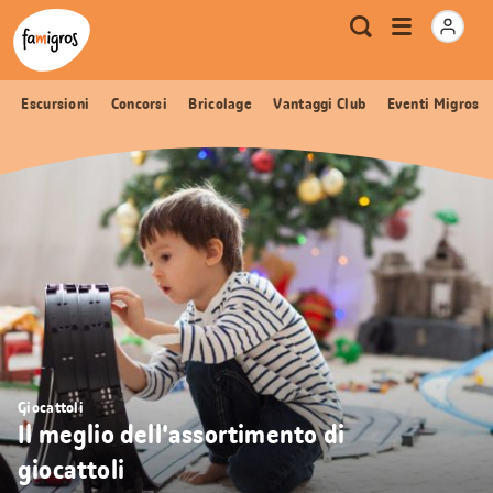
Navigazione
Header
Pagina iniziale Famigros.ch
Logo
Metanavigazione
Apri
Ricerca
segnalibri
menu
Escursioni
Concorsi
Bricolage
Vantaggi Club
Eventi Migros
Giocattoli
Il meglio dell'assortimento di
giocattoli