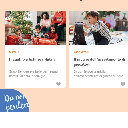
Natale
Giocattoli
I regali più belli per Natale
Il meglio dell'assortimento di
giocattoli
Scopri le idee più belle per i regali
Scopri le scelte migliori
natalizi di tutta la famiglia.
dell'assortimento di giocattoli della
Migros.
Da non
perdere