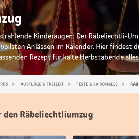
mzug
strahlende Kinderaugen: Der Räbeliechtli-Umz
ollsten Anlässen im Kalender. Hier findest d
assenden Rezept für kalte Herbstabende alle
GROS
AUSFLÜGE & FREIZEIT
FESTE & SAISONALES
RÄB
ür den Räbeliechtliumzug