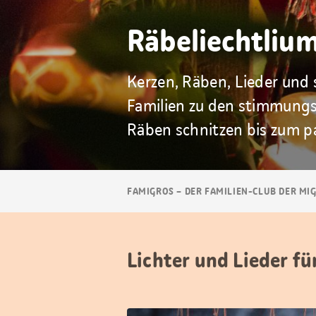
Räbeliechtliu
Kerzen, Räben, Lieder und 
Familien zu den stimmungsv
Räben schnitzen bis zum p
Breadcrumb
FAMIGROS – DER FAMILIEN-CLUB DER MI
Navigation
Lichter und Lieder f