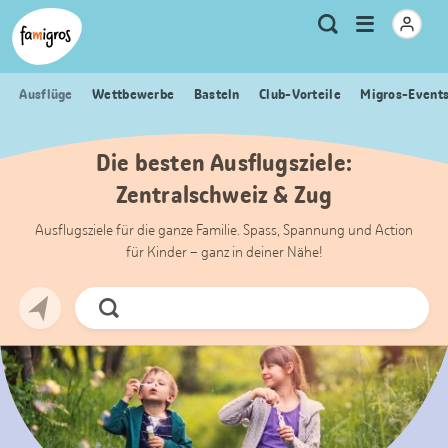
Sprungmarken
Header
Home Famigros.ch
Logo
Meta
Menu
Suche
Navigation
Navigation
öffnen
Ausflüge
Wettbewerbe
Basteln
Club-Vorteile
Migros-Event
Die besten Ausflugsziele:
Zentralschweiz & Zug
Ausflugsziele für die ganze Familie. Spass, Spannung und Action
für Kinder – ganz in deiner Nähe!
Jetzt
Suchen