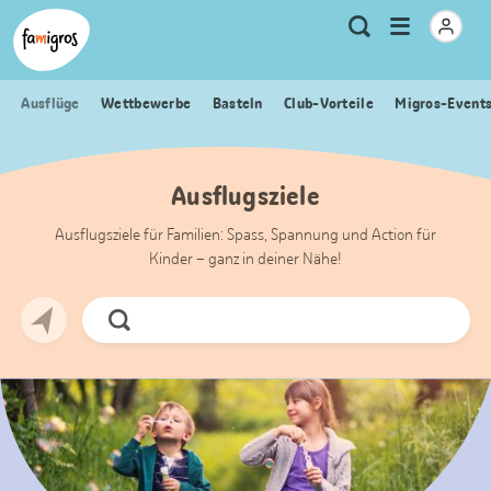
Sprungmarken
Header
Home Famigros.ch
Logo
Meta
Menu
Suche
Navigation
Navigation
öffnen
Ausflüge
Wettbewerbe
Basteln
Club-Vorteile
Migros-Event
Ausflugsziele
Ausflugsziele für Familien: Spass, Spannung und Action für
Kinder – ganz in deiner Nähe!
Jetzt
Suchen