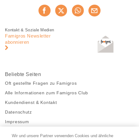
Diese
Jetzt weiterempfehlen
Seite
teilen
Fusszeile
Fusszeile
Kontakt & Soziale Medien
Navigation
Famigros Newsletter
abonnieren
Beliebte Seiten
Oft gestellte Fragen zu Famigros
Alle Informationen zum Famigros Club
Kundendienst & Kontakt
Datenschutz
Impressum
Wir und unsere Partner verwenden Cookies und ähnliche
Bleibe mit uns in Kontakt