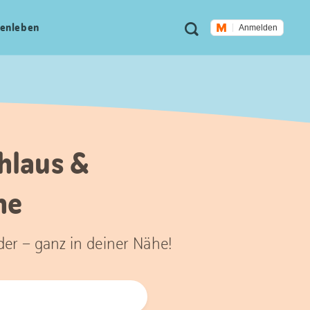
Meta
Suche
en­leben
Anmelden
Navigation
hlaus &
he
der – ganz in deiner Nähe!