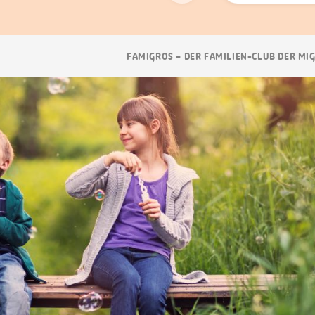
Suchen
Breadcrumb
FAMIGROS – DER FAMILIEN-CLUB DER MI
Navigation