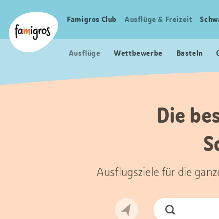
Sprungmarken
Header
Home Famigros.ch
Navigation
Logo
Famigros Club
Ausflüge & Freizeit
Schw
Haupt
Navigation
Ausflüge
Wettbewerbe
Basteln
Die be
S
Ausflugsziele für die gan
Jetzt