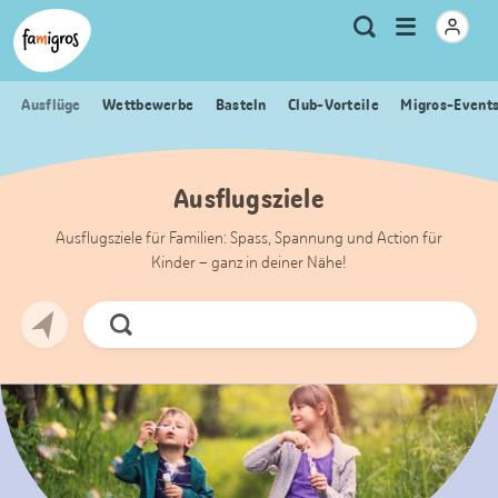
Sprungmarken
Header
Home Famigros.ch
Logo
Meta
Menu
Suche
Navigation
Navigation
öffnen
Ausflüge
Wettbewerbe
Basteln
Club-Vorteile
Migros-Event
Ausflugsziele
Ausflugsziele für Familien: Spass, Spannung und Action für
Kinder – ganz in deiner Nähe!
Jetzt
Suchen