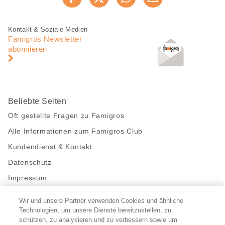
Jetzt weiterempfehlen
Seite
teilen
Fusszeile
Fusszeile
Kontakt & Soziale Medien
Navigation
Famigros Newsletter
abonnieren
Beliebte Seiten
Oft gestellte Fragen zu Famigros
Alle Informationen zum Famigros Club
Kundendienst & Kontakt
Datenschutz
Impressum
Wir und unsere Partner verwenden Cookies und ähnliche
Bleibe mit uns in Kontakt
Technologien, um unsere Dienste bereitzustellen, zu
Facebook
schützen, zu analysieren und zu verbessern sowie um
https://twitter.com/migros
https://www.youtube.com/user/Migr
Pinterest
Instagram