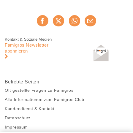
Diese
Jetzt weiterempfehlen
Seite
teilen
Fusszeile
Fusszeile
Kontakt & Soziale Medien
Navigation
Famigros Newsletter
abonnieren
Beliebte Seiten
Oft gestellte Fragen zu Famigros
Alle Informationen zum Famigros Club
Kundendienst & Kontakt
Datenschutz
Impressum