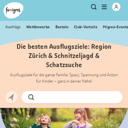
Sprungmarken
Header
Home Famigros.ch
Logo
Meta
Menu
Suche
Navigation
Navigation
öffnen
Ausflüge
Wettbewerbe
Basteln
Club-Vorteile
Migros-Event
Die besten Ausflugsziele: Region
Zürich & Schnitzeljagd &
Schatzsuche
Ausflugsziele für die ganze Familie. Spass, Spannung und Action
für Kinder – ganz in deiner Nähe!
Jetzt
Suchen