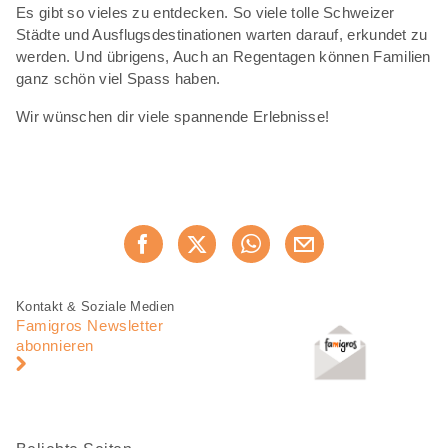
Es gibt so vieles zu entdecken. So viele tolle Schweizer
Städte und Ausflugsdestinationen warten darauf, erkundet zu
werden. Und übrigens, Auch an Regentagen können Familien
ganz schön viel Spass haben.
Wir wünschen dir viele spannende Erlebnisse!
Diese
Jetzt weiterempfehlen
Seite
teilen
Fusszeile
Fusszeile
Kontakt & Soziale Medien
Navigation
Famigros Newsletter
abonnieren