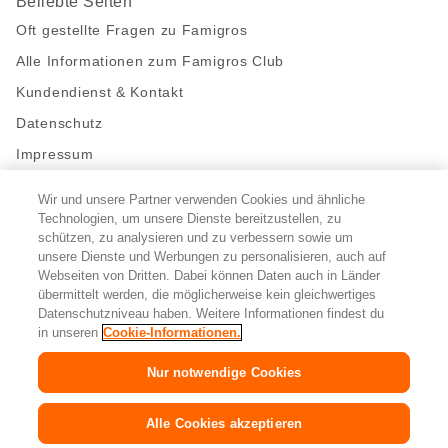
Beliebte Seiten
Oft gestellte Fragen zu Famigros
Alle Informationen zum Famigros Club
Kundendienst & Kontakt
Datenschutz
Impressum
Wir und unsere Partner verwenden Cookies und ähnliche
Bleibe mit uns in Kontakt
Technologien, um unsere Dienste bereitzustellen, zu
Facebook
schützen, zu analysieren und zu verbessern sowie um
https://twitter.com/migros
https://www.youtube.com/user/Migr
Pinterest
Instagram
unsere Dienste und Werbungen zu personalisieren, auch auf
Webseiten von Dritten. Dabei können Daten auch in Länder
übermittelt werden, die möglicherweise kein gleichwertiges
Cookie-Einstellungen
Datenschutzniveau haben. Weitere Informationen findest du
in unseren
Cookie-Informationen.
DE
FR
IT
Nur notwendige Cookies
© 2026 Migros-Genossenschafts-Bund
Alle Cookies akzeptieren
Copyright