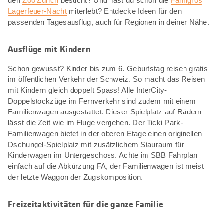
den
Zoo Zürich
besucht? Und hast du schon die
Famigros
Lagerfeuer-Nacht
miterlebt? Entdecke Ideen für den
passenden Tagesausflug, auch für Regionen in deiner Nähe.
Ausflüge mit Kindern
Schon gewusst? Kinder bis zum 6. Geburtstag reisen gratis
im öffentlichen Verkehr der Schweiz. So macht das Reisen
mit Kindern gleich doppelt Spass! Alle InterCity-
Doppelstockzüge im Fernverkehr sind zudem mit einem
Familienwagen ausgestattet. Dieser Spielplatz auf Rädern
lässt die Zeit wie im Fluge vergehen. Der Ticki Park-
Familienwagen bietet in der oberen Etage einen originellen
Dschungel-Spielplatz mit zusätzlichem Stauraum für
Kinderwagen im Untergeschoss. Achte im SBB Fahrplan
einfach auf die Abkürzung FA, der Familienwagen ist meist
der letzte Waggon der Zugskomposition.
Freizeitaktivitäten für die ganze Familie