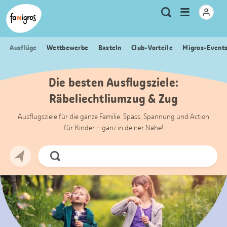
Sprungmarken
Header
Home Famigros.ch
Logo
Meta
Menu
Suche
Navigation
Navigation
öffnen
Ausflüge
Wettbewerbe
Basteln
Club-Vorteile
Migros-Event
Die besten Ausflugsziele:
Räbeliechtliumzug & Zug
Ausflugsziele für die ganze Familie. Spass, Spannung und Action
für Kinder – ganz in deiner Nähe!
Jetzt
Suchen