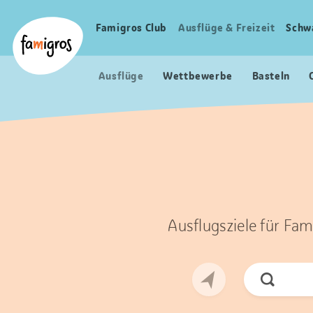
Sprungmarken
Header
Home Famigros.ch
Navigation
Logo
Famigros Club
Ausflüge & Freizeit
Schw
Haupt
Navigation
Ausflüge
Wettbewerbe
Basteln
Ausflugsziele für Fam
Jetzt
Suchen