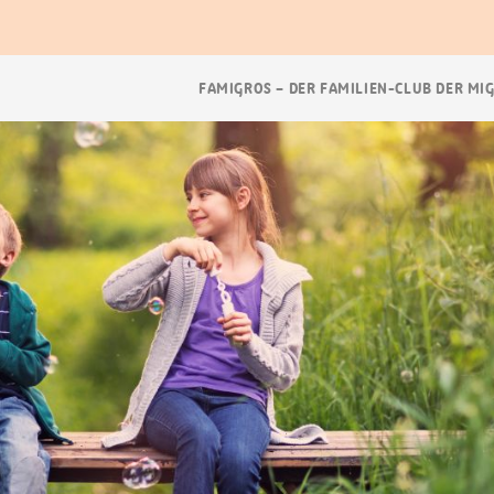
Breadcrumb
FAMIGROS – DER FAMILIEN-CLUB DER MI
Navigation