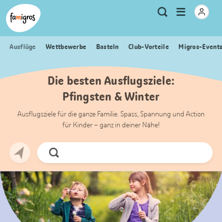
Sprungmarken
Header
Home Famigros.ch
Logo
Meta
Menu
Suche
Navigation
Navigation
öffnen
Ausflüge
Wettbewerbe
Basteln
Club-Vorteile
Migros-Event
Die besten Ausflugsziele:
Pfingsten & Winter
Ausflugsziele für die ganze Familie. Spass, Spannung und Action
für Kinder – ganz in deiner Nähe!
Jetzt
Suchen