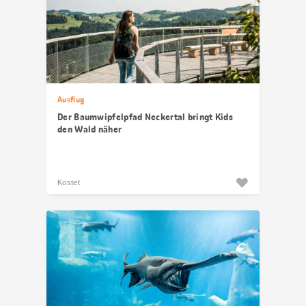
Ausflug
Der Baumwipfelpfad Neckertal bringt Kids
den Wald näher
Kostet