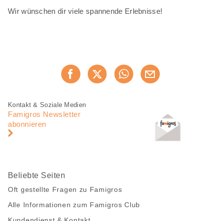
Wir wünschen dir viele spannende Erlebnisse!
Diese
Jetzt weiterempfehlen
Seite
teilen
Fusszeile
Fusszeile
Kontakt & Soziale Medien
Navigation
Famigros Newsletter
abonnieren
Beliebte Seiten
Oft gestellte Fragen zu Famigros
Alle Informationen zum Famigros Club
Kundendienst & Kontakt