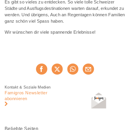
Es gibt so vieles zu entdecken. So viele tolle Schweizer
Städte und Ausflugsdestinationen warten darauf, erkundet zu
werden. Und übrigens, Auch an Regentagen können Familien
ganz schön viel Spass haben.
Wir wünschen dir viele spannende Erlebnisse!
Diese
Jetzt weiterempfehlen
Seite
teilen
Fusszeile
Fusszeile
Kontakt & Soziale Medien
Navigation
Famigros Newsletter
abonnieren
Beliebte Seiten