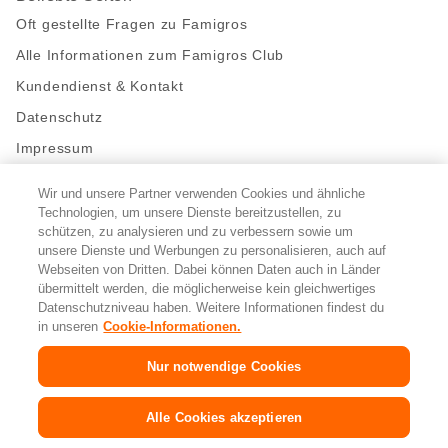
Oft gestellte Fragen zu Famigros
Alle Informationen zum Famigros Club
Kundendienst & Kontakt
Datenschutz
Impressum
Wir und unsere Partner verwenden Cookies und ähnliche
Bleibe mit uns in Kontakt
Technologien, um unsere Dienste bereitzustellen, zu
Facebook
schützen, zu analysieren und zu verbessern sowie um
https://twitter.com/migros
https://www.youtube.com/user/Migr
Pinterest
Instagram
unsere Dienste und Werbungen zu personalisieren, auch auf
Webseiten von Dritten. Dabei können Daten auch in Länder
übermittelt werden, die möglicherweise kein gleichwertiges
Cookie-Einstellungen
Datenschutzniveau haben. Weitere Informationen findest du
in unseren
Cookie-Informationen.
DE
FR
IT
Nur notwendige Cookies
© 2026 Migros-Genossenschafts-Bund
Alle Cookies akzeptieren
Copyright
&