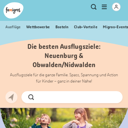
Sprungmarken
Header
Home Famigros.ch
Logo
Meta
Menu
Suche
Navigation
Navigation
öffnen
Ausflüge
Wettbewerbe
Basteln
Club-Vorteile
Migros-Event
Die besten Ausflugsziele:
Neuenburg &
Obwalden/Nidwalden
Ausflugsziele für die ganze Familie. Spass, Spannung und Action
für Kinder – ganz in deiner Nähe!
Jetzt
Suchen