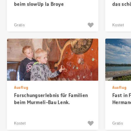
beim slowUp la Broye
das sch
Gratis
Kostet
Ausflug
Ausflug
Forschungserlebnis für Familien
Fast in 
beim Murmeli-Bau Lenk.
Hermanc
Kostet
Gratis