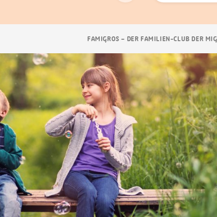
Suchen
Breadcrumb
FAMIGROS – DER FAMILIEN-CLUB DER MI
Navigation