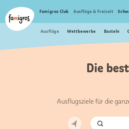
Sprungmarken
Header
Home Famigros.ch
Navigation
Logo
Famigros Club
Ausflüge & Freizeit
Schw
Haupt
Navigation
Ausflüge
Wettbewerbe
Basteln
Die best
Ausflugsziele für die gan
Jetzt