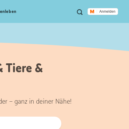
Meta
Suche
en­leben
Anmelden
Navigation
& Tiere &
der – ganz in deiner Nähe!