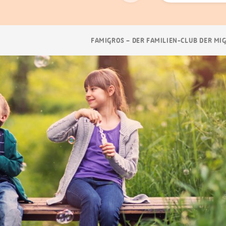
Suchen
Breadcrumb
FAMIGROS – DER FAMILIEN-CLUB DER MI
Navigation