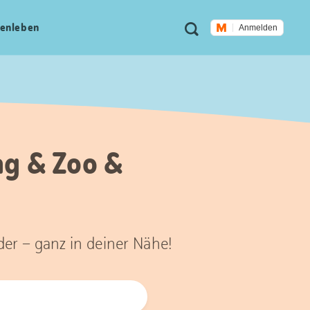
Meta
Suche
en­leben
Anmelden
Navigation
ag & Zoo &
der – ganz in deiner Nähe!