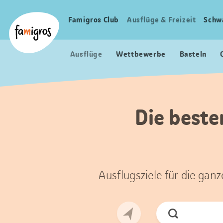
Sprungmarken
Header
Home Famigros.ch
Navigation
Logo
Famigros Club
Ausflüge & Freizeit
Schw
Haupt
Navigation
Ausflüge
Wettbewerbe
Basteln
Die beste
Ausflugsziele für die gan
Jetzt