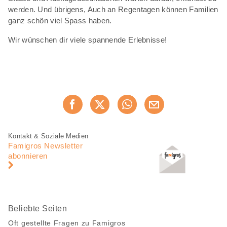
werden. Und übrigens, Auch an Regentagen können Familien
ganz schön viel Spass haben.
Wir wünschen dir viele spannende Erlebnisse!
Diese
Jetzt weiterempfehlen
Seite
teilen
Fusszeile
Fusszeile
Kontakt & Soziale Medien
Navigation
Famigros Newsletter
abonnieren
Beliebte Seiten
Oft gestellte Fragen zu Famigros