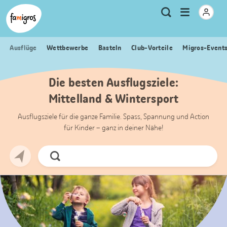
Sprungmarken
Header
Home Famigros.ch
Logo
Meta
Menu
Suche
Navigation
Navigation
öffnen
Ausflüge
Wettbewerbe
Basteln
Club-Vorteile
Migros-Event
Die besten Ausflugsziele:
Mittelland & Wintersport
Ausflugsziele für die ganze Familie. Spass, Spannung und Action
für Kinder – ganz in deiner Nähe!
Jetzt
Suchen