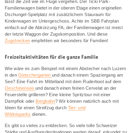
lässt die Zeit wie im Fluge vergehen. Der Ticki Park-
Familienwagen bietet in der oberen Etage einen originellen
Dschungel-Spielplatz mit zusätzlichem Stauraum für
Kinderwagen im Untergeschoss. Achte im SBB Fahrplan
einfach auf die Abkürzung FA, der Familienwagen ist meist
der letzte Waggon der Zugskomposition. Und diese
Zugstrecken
empfehlen wir besonders für Familien!
Freizeitaktivitäten für die ganze Familie
Wie wäre es zum Beispiel mit einem Abstecher nach Luzern
in den
Gletschergarten
und danach einem Spaziergang am
See? Eine Fahrt im Mittelland mit dem Ruderboot auf dem
Oeschinensee
und danach einen feinen Cervelat an der
Feuerstelle grillieren? Eine kleine Spritztour mit einer
Dampflok oder
Bergbahn
? Wir können natürlich auch mit
Ideen für einen Streifzug durch
Tier- und
Wildnisparks
dienen.
Es gibt so vieles zu entdecken. So viele tolle Schweizer
Städte und Ausflugsdestinationen warten darauf, erkundet zu