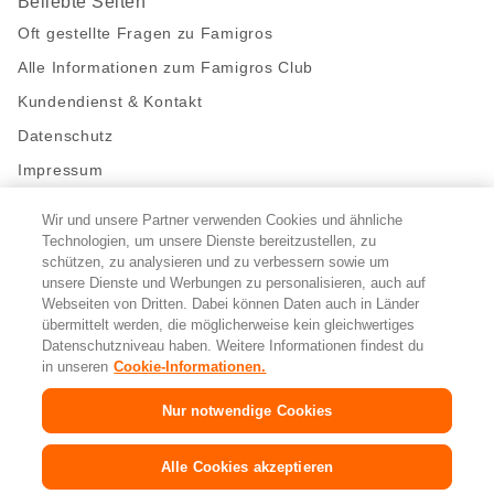
Beliebte Seiten
Oft gestellte Fragen zu Famigros
Alle Informationen zum Famigros Club
Kundendienst & Kontakt
Datenschutz
Impressum
Wir und unsere Partner verwenden Cookies und ähnliche
Bleibe mit uns in Kontakt
Technologien, um unsere Dienste bereitzustellen, zu
Facebook
schützen, zu analysieren und zu verbessern sowie um
https://twitter.com/migros
https://www.youtube.com/user/Migr
Pinterest
Instagram
unsere Dienste und Werbungen zu personalisieren, auch auf
Webseiten von Dritten. Dabei können Daten auch in Länder
übermittelt werden, die möglicherweise kein gleichwertiges
Cookie-Einstellungen
Datenschutzniveau haben. Weitere Informationen findest du
in unseren
Cookie-Informationen.
DE
FR
IT
Nur notwendige Cookies
© 2026 Migros-Genossenschafts-Bund
Alle Cookies akzeptieren
Copyright