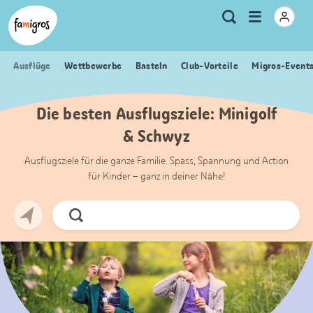
Sprungmarken
Header
Home Famigros.ch
Logo
Meta
Menu
Suche
Navigation
Navigation
öffnen
Ausflüge
Wettbewerbe
Basteln
Club-Vorteile
Migros-Event
Die besten Ausflugsziele: Minigolf
& Schwyz
Ausflugsziele für die ganze Familie. Spass, Spannung und Action
für Kinder – ganz in deiner Nähe!
Jetzt
Suchen