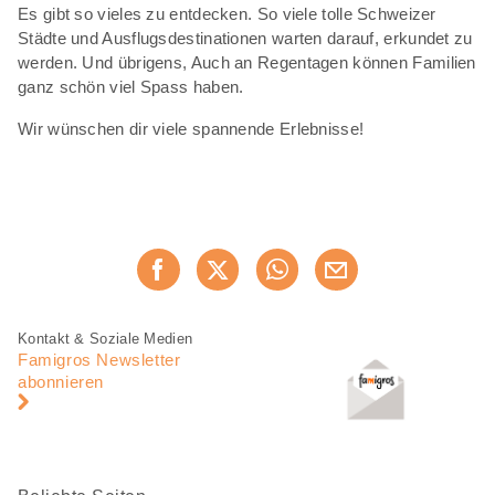
Es gibt so vieles zu entdecken. So viele tolle Schweizer
Städte und Ausflugsdestinationen warten darauf, erkundet zu
werden. Und übrigens, Auch an Regentagen können Familien
ganz schön viel Spass haben.
Wir wünschen dir viele spannende Erlebnisse!
Diese
Jetzt weiterempfehlen
Seite
teilen
Fusszeile
Fusszeile
Kontakt & Soziale Medien
Navigation
Famigros Newsletter
abonnieren