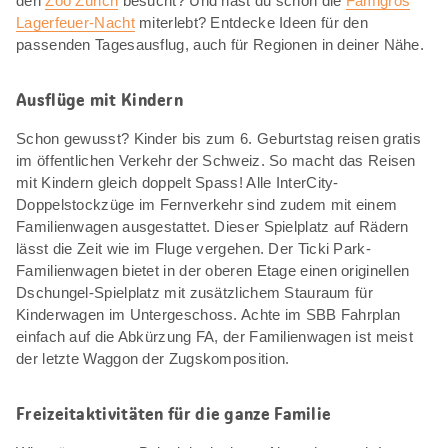
den
Zoo Zürich
besucht? Und hast du schon die
Famigros
Lagerfeuer-Nacht
miterlebt? Entdecke Ideen für den
passenden Tagesausflug, auch für Regionen in deiner Nähe.
Ausflüge mit Kindern
Schon gewusst? Kinder bis zum 6. Geburtstag reisen gratis
im öffentlichen Verkehr der Schweiz. So macht das Reisen
mit Kindern gleich doppelt Spass! Alle InterCity-
Doppelstockzüge im Fernverkehr sind zudem mit einem
Familienwagen ausgestattet. Dieser Spielplatz auf Rädern
lässt die Zeit wie im Fluge vergehen. Der Ticki Park-
Familienwagen bietet in der oberen Etage einen originellen
Dschungel-Spielplatz mit zusätzlichem Stauraum für
Kinderwagen im Untergeschoss. Achte im SBB Fahrplan
einfach auf die Abkürzung FA, der Familienwagen ist meist
der letzte Waggon der Zugskomposition.
Freizeitaktivitäten für die ganze Familie